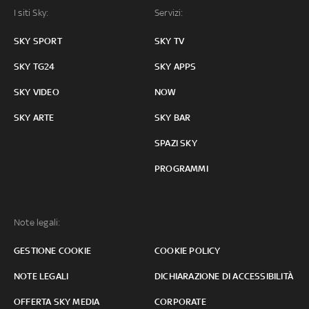
I siti Sky:
Servizi:
SKY SPORT
SKY TV
SKY TG24
SKY APPS
SKY VIDEO
NOW
SKY ARTE
SKY BAR
SPAZI SKY
PROGRAMMI
Note legali:
GESTIONE COOKIE
COOKIE POLICY
NOTE LEGALI
DICHIARAZIONE DI ACCESSIBILITÀ
OFFERTA SKY MEDIA
CORPORATE