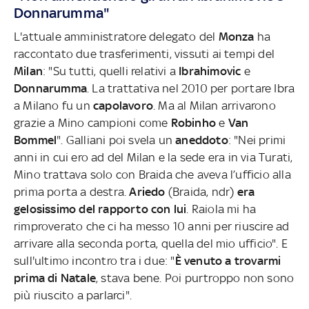
Donnarumma"
L'attuale amministratore delegato del
Monza
ha
raccontato due trasferimenti, vissuti ai tempi del
Milan
: "Su tutti, quelli relativi a
Ibrahimovic
e
Donnarumma
. La trattativa nel 2010 per portare Ibra
a Milano fu un
capolavoro
. Ma al Milan arrivarono
grazie a Mino campioni come
Robinho
e
Van
Bommel
". Galliani poi svela un
aneddoto
: "Nei primi
anni in cui ero ad del Milan e la sede era in via Turati,
Mino trattava solo con Braida che aveva l’ufficio alla
prima porta a destra.
Ariedo
(Braida, ndr)
era
gelosissimo del rapporto con lui
. Raiola mi ha
rimproverato che ci ha messo 10 anni per riuscire ad
arrivare alla seconda porta, quella del mio ufficio". E
sull'ultimo incontro tra i due: "
È venuto a trovarmi
prima di Natale
, stava bene. Poi purtroppo non sono
più riuscito a parlarci".