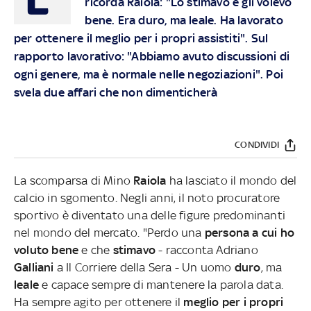
ricorda Raiola: "Lo stimavo e gli volevo
bene. Era duro, ma leale. Ha lavorato
per ottenere il meglio per i propri assistiti". Sul
rapporto lavorativo: "Abbiamo avuto discussioni di
ogni genere, ma è normale nelle negoziazioni". Poi
svela due affari che non dimenticherà
CONDIVIDI
La scomparsa di Mino
Raiola
ha lasciato il mondo del
calcio in sgomento. Negli anni, il noto procuratore
sportivo è diventato una delle figure predominanti
nel mondo del mercato. "Perdo una
persona a cui ho
voluto bene
e che
stimavo
- racconta Adriano
Galliani
a Il Corriere della Sera - Un uomo
duro
, ma
leale
e
capace sempre di mantenere la parola data.
Ha sempre agito per ottenere il
meglio per i propri