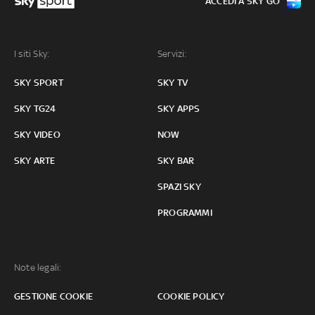
ACCEDI A SKY GO
I siti Sky:
Servizi:
SKY SPORT
SKY TV
SKY TG24
SKY APPS
SKY VIDEO
NOW
SKY ARTE
SKY BAR
SPAZI SKY
PROGRAMMI
Note legali:
GESTIONE COOKIE
COOKIE POLICY