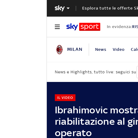
Esplora tutte le offerte S
In evidenza:
RI
MILAN
News
Video
Cal
News e Highlights, tutto live: seguici su
IL VIDEO
Ibrahimovic mostr
riabilitazione al g
operato