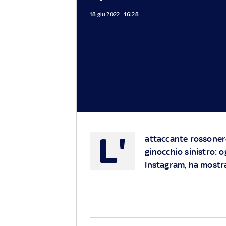
18 giu 2022 - 16:28
L'
attaccante rossonero
ginocchio sinistro: 
Instagram, ha mostra