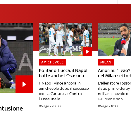
AMICHEVOLE
MILAN
Politano-Lucca, il Napoli
Amorim: "Leao? 
batte anche l'Osasuna
nel Milan sei fo
Il Napoli vince ancora in
L'allenatore ross
amichevole dopo il successo
il suo primo derby
con la Carrarese. Contro
nell'amichevole di 
l'Osasuna la...
1-1: "Bene non...
05 ago - 20:30
05 ago - 18:00
ontusione