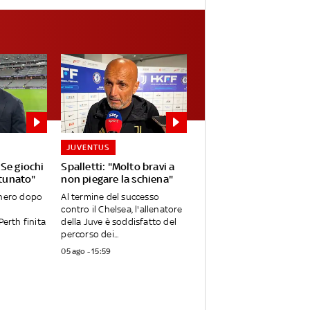
JUVENTUS
Se giochi
Spalletti: "Molto bravi a
rtunato"
non piegare la schiena"
onero dopo
Al termine del successo
contro il Chelsea, l'allenatore
Perth finita
della Juve è soddisfatto del
percorso dei...
05 ago - 15:59