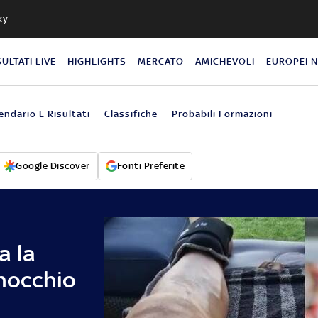
ky
SULTATI LIVE
HIGHLIGHTS
MERCATO
AMICHEVOLI
EUROPEI 
endario E Risultati
Classifiche
Probabili Formazioni
Google Discover
Fonti Preferite
a la
inocchio