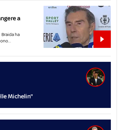
angere a
o Braida ha
ono...
lle Michelin"