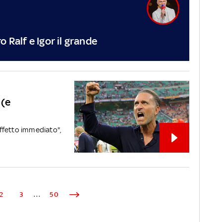
 Ralf e Igor il grande
 (e
 effetto immediato",
2
3
...
50