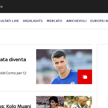
ky
SULTATI LIVE
HIGHLIGHTS
MERCATO
AMICHEVOLI
EUROPEI 
rata diventa
e del Como per 12
us: Kolo Muani