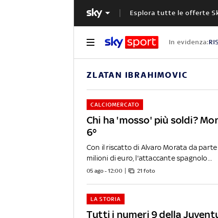
Esplora tutte le offerte S
In evidenza:
RI
ZLATAN IBRAHIMOVIC
CALCIOMERCATO
Chi ha 'mosso' più soldi? Mo
6°
Con il riscatto di Alvaro Morata da part
milioni di euro, l'attaccante spagnolo...
05 ago - 12:00
21 foto
LA STORIA
Tutti i numeri 9 della Juvent