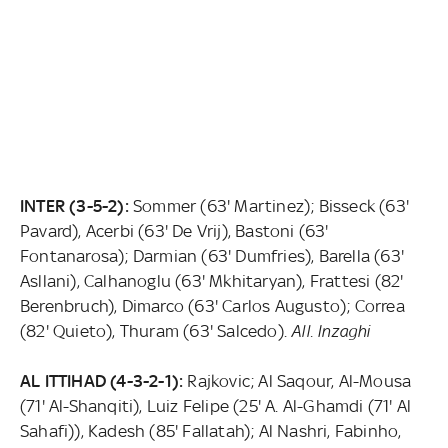
INTER (3-5-2):
Sommer (63' Martinez); Bisseck (63'
Pavard), Acerbi (63' De Vrij), Bastoni (63'
Fontanarosa); Darmian (63' Dumfries), Barella (63'
Asllani), Calhanoglu (63' Mkhitaryan), Frattesi (82'
Berenbruch), Dimarco (63' Carlos Augusto); Correa
(82' Quieto), Thuram (63' Salcedo).
All. Inzaghi
AL ITTIHAD (4-3-2-1):
Rajkovic; Al Saqour, Al-Mousa
(71' Al-Shanqiti), Luiz Felipe (25' A. Al-Ghamdi (71' Al
Sahafi)), Kadesh (85' Fallatah); Al Nashri, Fabinho,