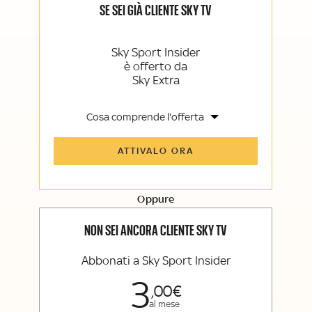
SE SEI GIÀ CLIENTE SKY TV
Sky Sport Insider
è offerto da
Sky Extra
Cosa comprende l'offerta
Tutti gli articoli di Sky Sport Insider e
ATTIVALO ORA
Sky TG24 Insider
Opinioni, retroscena e storie
raccontate dalle grandi firme di Sky
Sport e Sky TG24
Oppure
La newsletter esclusiva di Sky Sport
Insider e Sky TG24 Insider
NON SEI ANCORA CLIENTE SKY TV
Abbonati a Sky Sport Insider
3
00
al mese