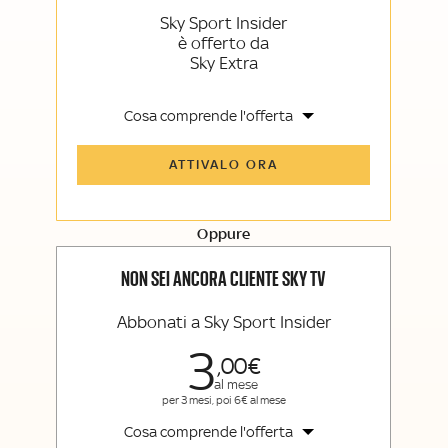
Sky Sport Insider
è offerto da
Sky Extra
Cosa comprende l'offerta
Tutti gli articoli di Sky Sport Insider e
ATTIVALO ORA
Sky TG24 Insider
Opinioni, retroscena e storie
raccontate dalle grandi firme di Sky
Sport e Sky TG24
Oppure
La newsletter esclusiva di Sky Sport
Insider e Sky TG24 Insider
NON SEI ANCORA CLIENTE SKY TV
Abbonati a Sky Sport Insider
3
00
al mese
per 3 mesi, poi 6€ al mese
Cosa comprende l'offerta