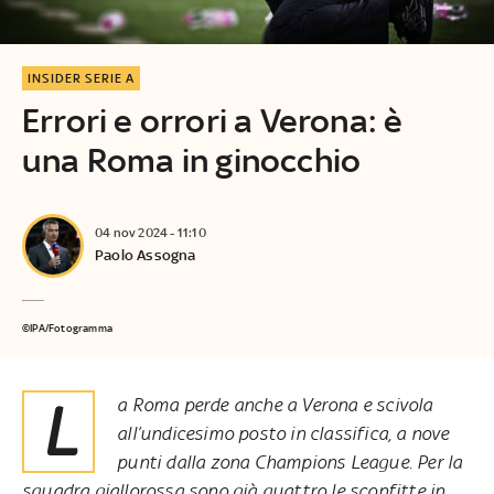
INSIDER SERIE A
Errori e orrori a Verona: è
una Roma in ginocchio
04 nov 2024 - 11:10
Paolo Assogna
©IPA/Fotogramma
La Roma perde anche a Verona e scivola
all’undicesimo posto in classifica, a nove
punti dalla zona Champions League. Per la
squadra giallorossa sono già quattro le sconfitte in