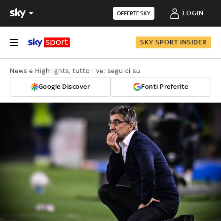
LOGIN
OFFERTE SKY
SKY SPORT INSIDER
News e Highlights, tutto live: seguici su
Google Discover
Fonti Preferite