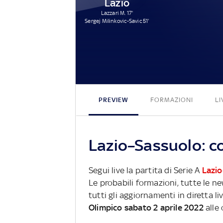
Lazio
Lazzari M. 17'
Sergej Milinkovic-Savic 51'
PREVIEW
FORMAZIONI
LI
Lazio–Sassuolo: co
Segui live la partita di Serie A
Lazio
Le probabili formazioni, tutte le n
tutti gli aggiornamenti in diretta li
Olimpico sabato 2 aprile 2022
alle