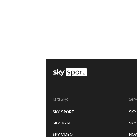
I siti Sky:
Serv
SKY SPORT
SKY
SKY TG24
SKY
SKY VIDEO
NO