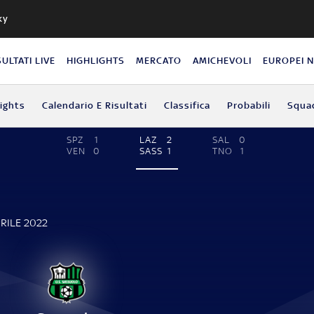
ky
SULTATI LIVE
HIGHLIGHTS
MERCATO
AMICHEVOLI
EUROPEI 
lights
Calendario E Risultati
Classifica
Probabili
Squa
SPZ
1
LAZ
2
SAL
0
VEN
0
SASS
1
TNO
1
PRILE 2022