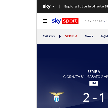
Esplora tutte le offerte S
In evidenza:
RI
CALCIO
SERIE A
News
High
SERIE A
GIORNATA 31 - SABATO 2 A
FINE
2 - 1