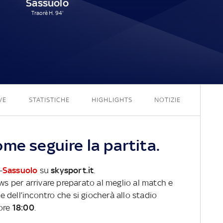
Sassuolo
Traorè H. 94'
2 - 1
VE
STATISTICHE
HIGHLIGHTS
NOTIZIE
me seguire la partita.
-
Sassuolo
su
skysport.it
.
ews per arrivare preparato al meglio al match e
ve dell’incontro che si giocherà allo stadio
 ore
18:00
.