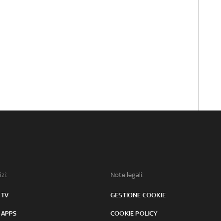
izi:
Note legali:
 TV
GESTIONE COOKIE
 APPS
COOKIE POLICY