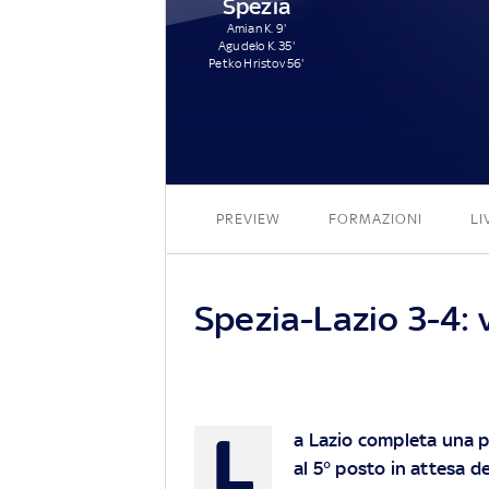
Spezia
Amian K. 9'
Agudelo K. 35'
Petko Hristov 56'
PREVIEW
FORMAZIONI
LI
Spezia-Lazio 3-4: v
L
a Lazio completa una 
al 5° posto in attesa d