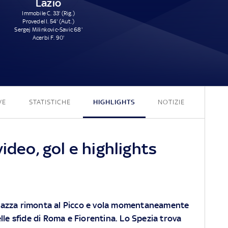
Lazio
Immobile C. 33' (Rig.)
Provedel I. 54' (Aut.)
Sergej Milinkovic-Savic 68'
Acerbi F. 90'
3 - 4
VE
STATISTICHE
HIGHLIGHTS
NOTIZIE
ideo, gol e highlights
pazza rimonta al Picco e vola momentaneamente
elle sfide di Roma e Fiorentina. Lo Spezia trova