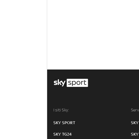
I siti Sky:
Serv
SKY SPORT
SKY
SKY TG24
SKY