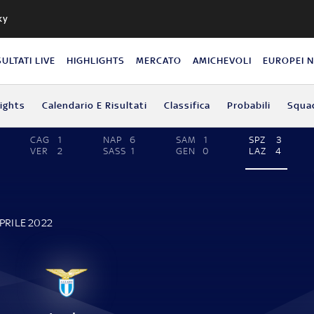
ky
SULTATI LIVE
HIGHLIGHTS
MERCATO
AMICHEVOLI
EUROPEI 
lights
Calendario E Risultati
Classifica
Probabili
Squa
CAG
1
NAP
6
SAM
1
SPZ
3
VER
2
SASS
1
GEN
0
LAZ
4
PRILE 2022