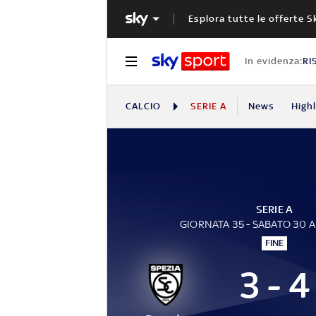
Esplora tutte le offerte S
In evidenza:
RI
CALCIO
SERIE A
News
High
SERIE A
GIORNATA 35 - SABATO 30 A
FINE
3 - 4