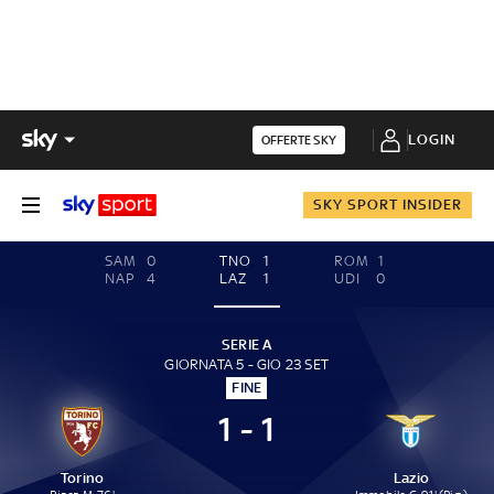
LOGIN
OFFERTE SKY
SKY SPORT INSIDER
SAM
0
TNO
1
ROM
1
NAP
4
LAZ
1
UDI
0
SERIE A
GIORNATA 5 - GIO 23 SET
FINE
1 - 1
Torino
Lazio