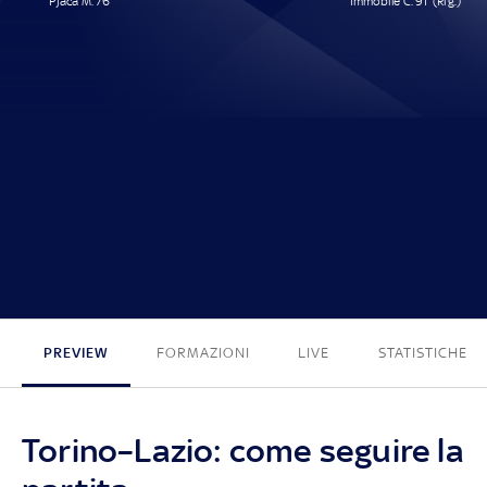
Pjaca M. 76'
Immobile C. 91' (Rig.)
1 - 1
PREVIEW
FORMAZIONI
LIVE
STATISTICHE
Torino–Lazio: come seguire la