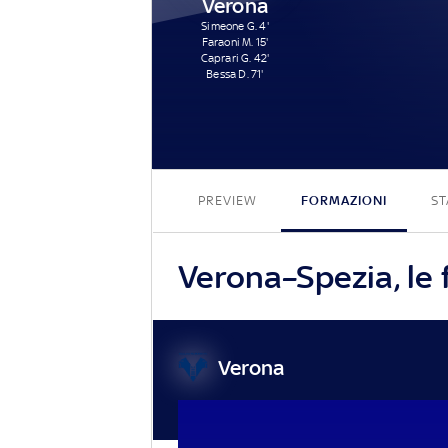
Verona
Simeone G. 4'
Faraoni M. 15'
Caprari G. 42'
Bessa D. 71'
PREVIEW
FORMAZIONI
ST
Verona–Spezia, le 
Verona