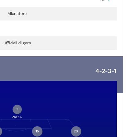
Allenatore
Ufficiali di gara
4-2-3-1
1
Zoet J.
15
20