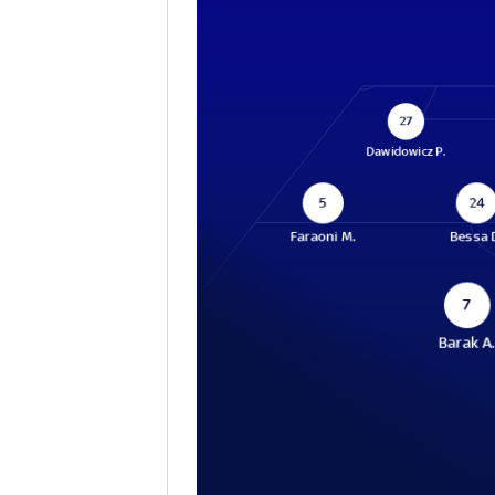
27
Dawidowicz P.
5
24
Faraoni M.
Bessa 
7
Barak A