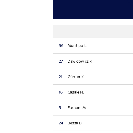
96
Montipò L.
27
Dawidowicz P.
21
Günter K.
16
Casale N.
5
Faraoni M.
24
Bessa D.