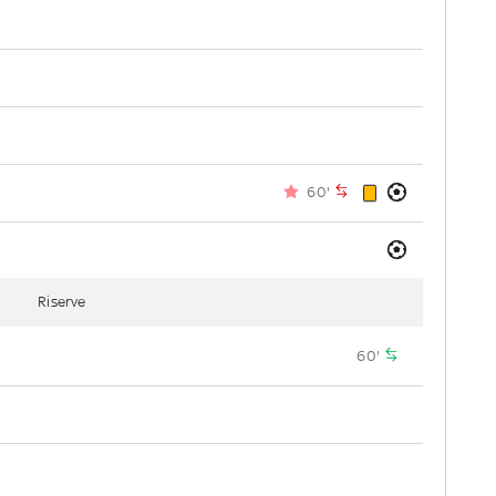
60'
Riserve
60'