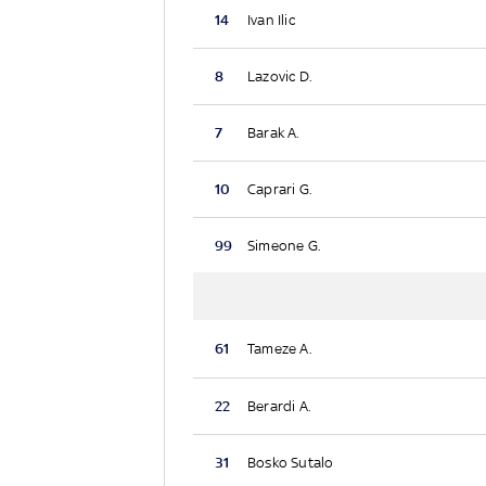
14
Ivan Ilic
8
Lazovic D.
7
Barak A.
10
Caprari G.
99
Simeone G.
61
Tameze A.
22
Berardi A.
31
Bosko Sutalo