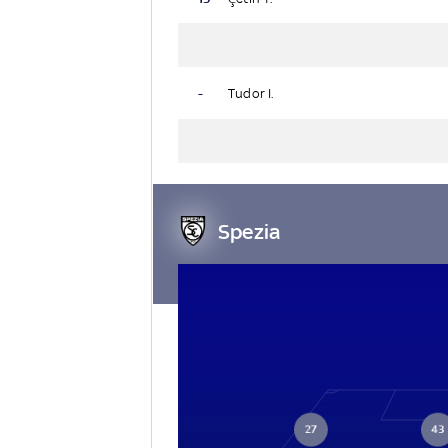
-
Tudor I.
Spezia
27
43