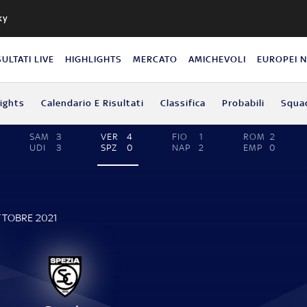
ky
SULTATI LIVE
HIGHLIGHTS
MERCATO
AMICHEVOLI
EUROPEI 
lights
Calendario E Risultati
Classifica
Probabili
Squa
SAM
3
VER
4
FIO
1
ROM
2
UDI
3
SPZ
0
NAP
2
EMP
0
TTOBRE 2021