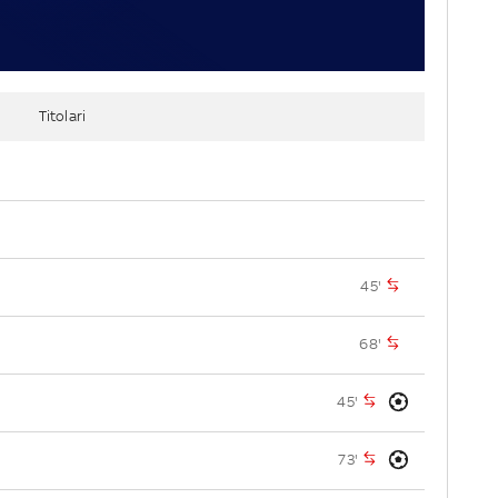
Titolari
45'
68'
45'
73'