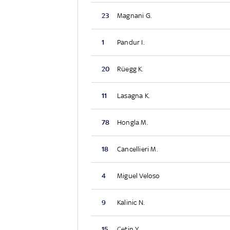
23
Magnani G.
1
Pandur I.
20
Rüegg K.
11
Lasagna K.
78
Hongla M.
18
Cancellieri M.
4
Miguel Veloso
9
Kalinic N.
15
Çetin Y.