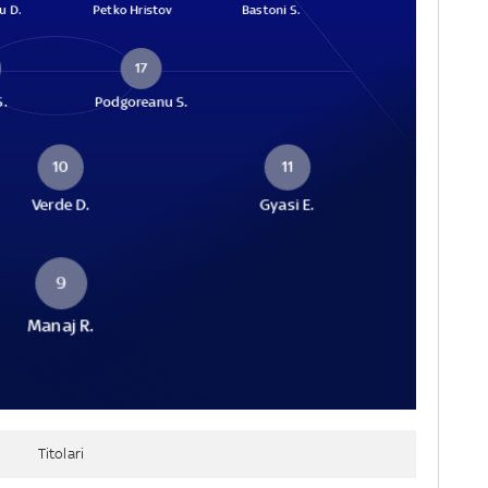
u D.
Petko Hristov
Bastoni S.
17
S.
Podgoreanu S.
10
11
Verde D.
Gyasi E.
9
Manaj R.
Titolari