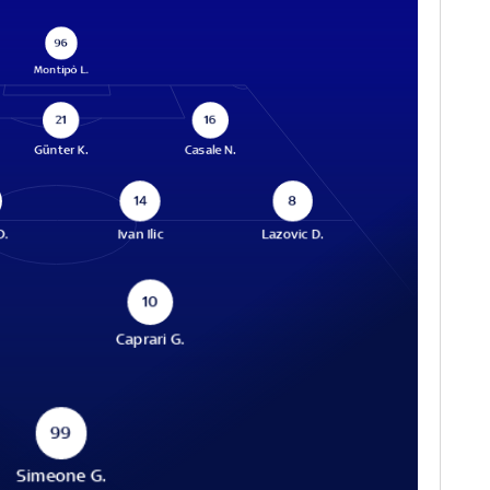
96
Montipò L.
21
16
Günter K.
Casale N.
14
8
D.
Ivan Ilic
Lazovic D.
10
.
Caprari G.
99
Simeone G.