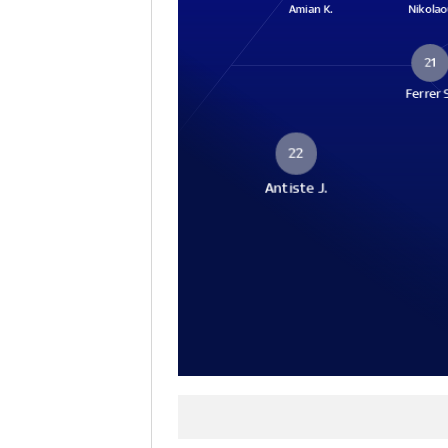
Amian K.
Nikolao
21
Ferrer 
22
Antiste J.