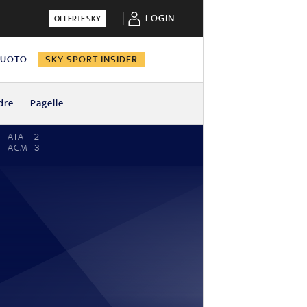
LOGIN
OFFERTE SKY
NUOTO
SKY SPORT INSIDER
dre
Pagelle
ATA
2
ACM
3