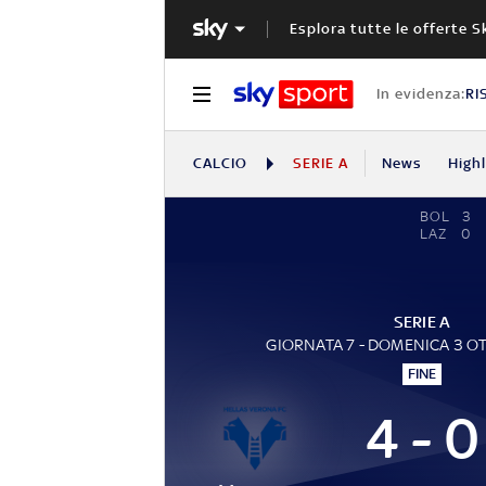
Esplora tutte le offerte S
In evidenza:
RI
CALCIO
SERIE A
News
High
BOL
3
LAZ
0
SERIE A
GIORNATA 7 - DOMENICA 3 O
FINE
4 - 0