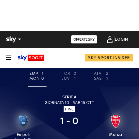
LOGIN
OFFERTE SKY
SKY SPORT INSIDER
EMP
1
TOR
0
ATA
2
MON
0
JUV
1
SAS
1
SERIE A
GIORNATA 10 - SAB 15 OTT
FINE
1 - 0
Empoli
Monza