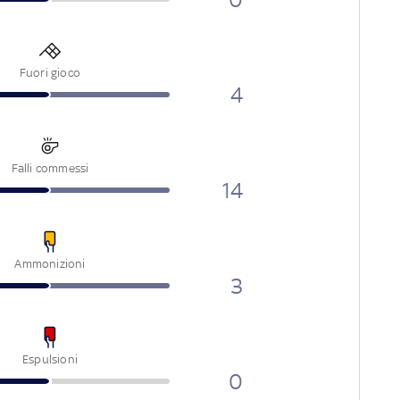
Fuori gioco
4
Falli commessi
14
Ammonizioni
3
Espulsioni
0