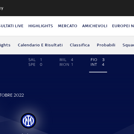
ky
SULTATI LIVE
HIGHLIGHTS
MERCATO
AMICHEVOLI
EUROPEI 
lights
Calendario E Risultati
Classifica
Probabili
Squa
SAL
1
MIL
4
FIO
3
SPE
0
MON
1
INT
4
TTOBRE 2022