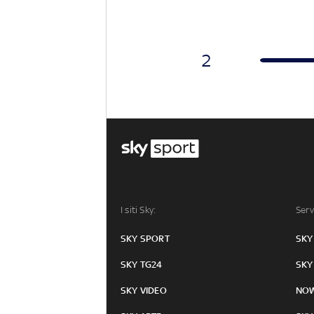
2
I siti Sky:
Serv
SKY SPORT
SKY
SKY TG24
SKY
SKY VIDEO
NO