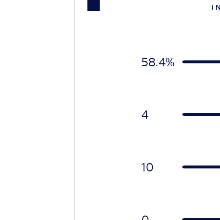
I 
58.4%
4
10
0