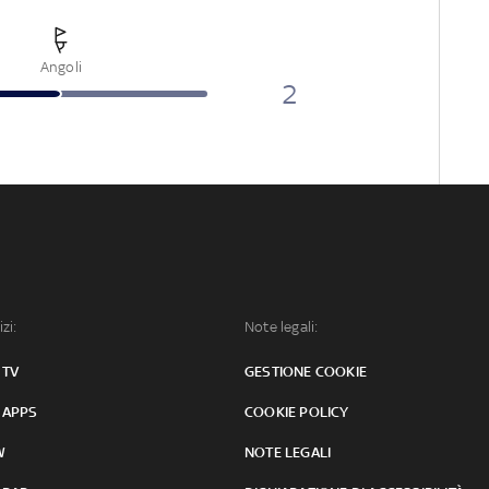
Angoli
2
izi:
Note legali:
 TV
GESTIONE COOKIE
 APPS
COOKIE POLICY
W
NOTE LEGALI