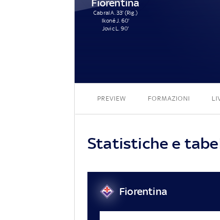
Fiorentina
Cabral A. 33' (Rig.)
Ikoné J. 60'
Jovic L. 90'
PREVIEW
FORMAZIONI
LI
Statistiche e tabel
Fiorentina