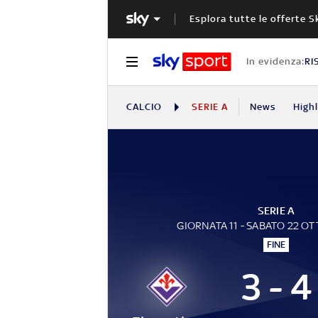
Esplora tutte le offerte S
In evidenza:
RI
CALCIO
SERIE A
News
High
SERIE A
GIORNATA 11 - SABATO 22 O
FINE
3 - 4