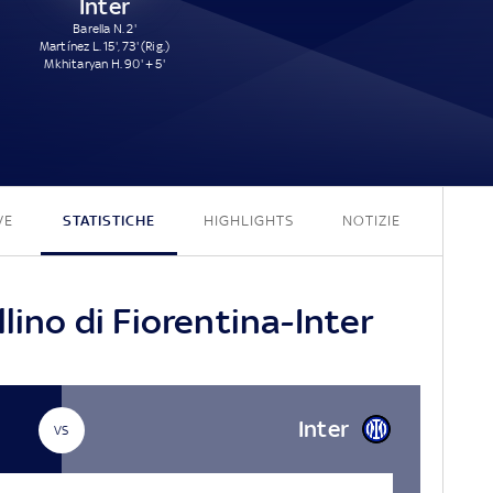
Inter
Barella N. 2'
Martínez L. 15', 73' (Rig.)
Mkhitaryan H. 90' + 5'
3 - 4
VE
STATISTICHE
HIGHLIGHTS
NOTIZIE
lino di Fiorentina-Inter
Inter
VS