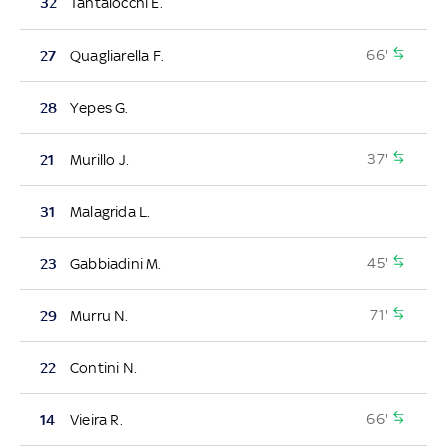
32
Tantalocchi E.
66'
27
Quagliarella F.
28
Yepes G.
37'
21
Murillo J.
31
Malagrida L.
45'
23
Gabbiadini M.
71'
29
Murru N.
22
Contini N.
66'
14
Vieira R.