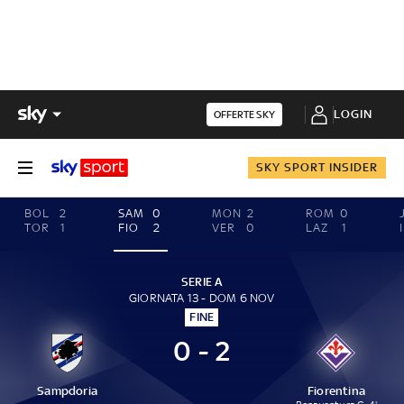
LOGIN
OFFERTE SKY
SKY SPORT INSIDER
BOL
2
SAM
0
MON
2
ROM
0
TOR
1
FIO
2
VER
0
LAZ
1
SERIE A
GIORNATA 13 - DOM 6 NOV
FINE
0 - 2
Sampdoria
Fiorentina