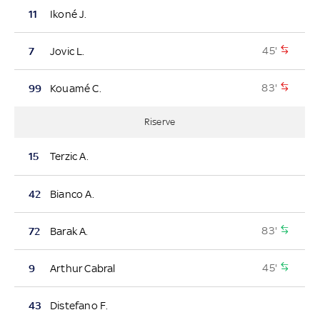
11
Ikoné J.
45'
7
Jovic L.
83'
99
Kouamé C.
Riserve
15
Terzic A.
42
Bianco A.
83'
72
Barak A.
45'
9
Arthur Cabral
43
Distefano F.