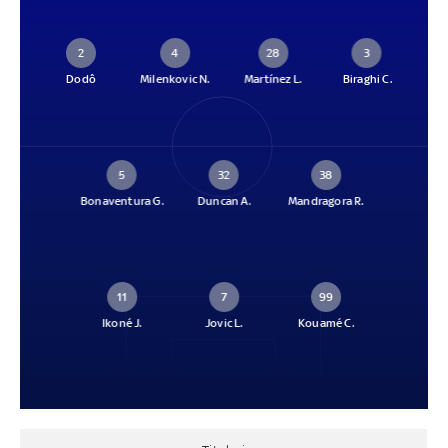
2
4
28
3
Dodô
Milenkovic N.
Martínez L.
Biraghi C.
5
32
38
Bonaventura G.
Duncan A.
Mandragora R.
11
7
99
Ikoné J.
Jovic L.
Kouamé C.