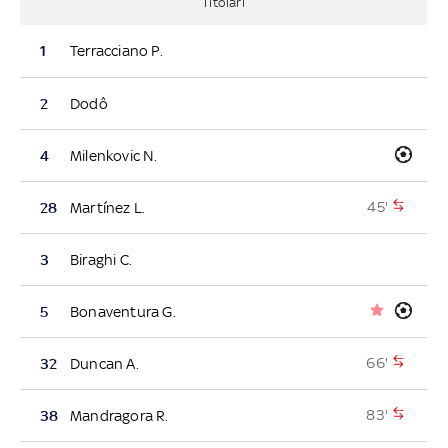
Titolari
1
Terracciano P.
2
Dodô
4
Milenkovic N.
45'
28
Martínez L.
3
Biraghi C.
5
Bonaventura G.
66'
32
Duncan A.
83'
38
Mandragora R.