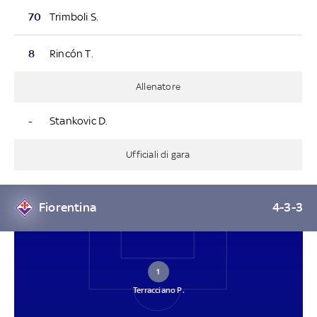
70
Trimboli S.
8
Rincón T.
Allenatore
-
Stankovic D.
Ufficiali di gara
Fiorentina
4-3-3
1
Terracciano P.