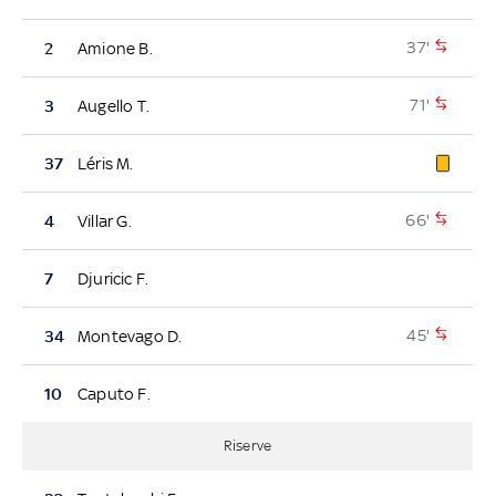
37'
2
Amione B.
71'
3
Augello T.
37
Léris M.
66'
4
Villar G.
7
Djuricic F.
45'
34
Montevago D.
10
Caputo F.
Riserve