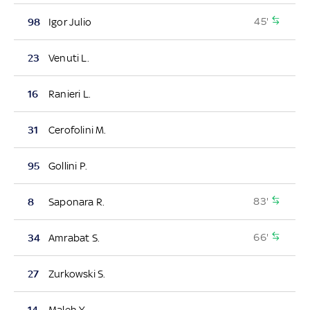
45'
98
Igor Julio
23
Venuti L.
16
Ranieri L.
31
Cerofolini M.
95
Gollini P.
83'
8
Saponara R.
66'
34
Amrabat S.
27
Zurkowski S.
14
Maleh Y.