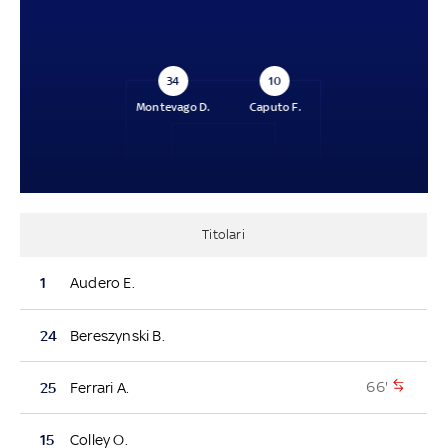
34
10
Montevago D.
Caputo F.
Titolari
1
Audero E.
24
Bereszynski B.
66'
25
Ferrari A.
15
Colley O.