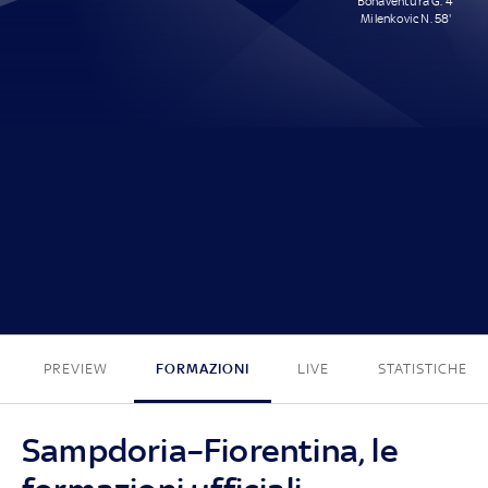
Bonaventura G. 4'
Milenkovic N. 58'
0 - 2
PREVIEW
FORMAZIONI
LIVE
STATISTICHE
Sampdoria–Fiorentina, le