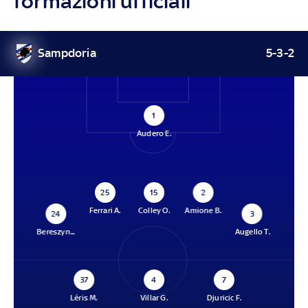
formazioni ufficiali
Sampdoria
5-3-2
1
Audero E.
25
15
2
Ferrari A.
Colley O.
Amione B.
24
3
Bereszyn...
Augello T.
37
4
7
Léris M.
Villar G.
Djuricic F.