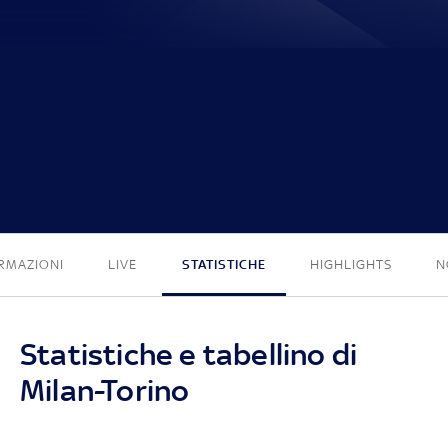
1 - 0
RMAZIONI
LIVE
STATISTICHE
HIGHLIGHTS
N
Statistiche e tabellino di
Milan-Torino