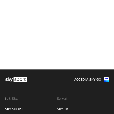
ACCEDI A SKY GO
I siti Sky:
Servizi:
SKY SPORT
SKY TV