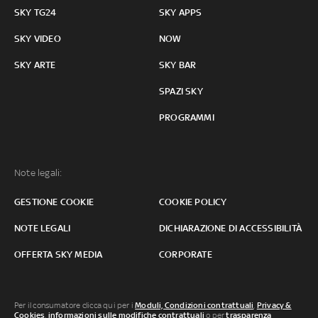
SKY TG24
SKY APPS
SKY VIDEO
NOW
SKY ARTE
SKY BAR
SPAZI SKY
PROGRAMMI
Note legali:
GESTIONE COOKIE
COOKIE POLICY
NOTE LEGALI
DICHIARAZIONE DI ACCESSIBILITÀ
OFFERTA SKY MEDIA
CORPORATE
Per il consumatore clicca qui per i
Moduli, Condizioni contrattuali
,
Privacy &
Cookies
,
informazioni sulle modifiche contrattuali
o per
trasparenza