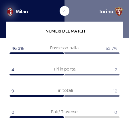
Milan
Torino
VS
I NUMERI DEL MATCH
Possesso palla
46.3%
53.7%
Tiri in porta
4
2
Tiri totali
9
12
Pali / Traverse
0
0