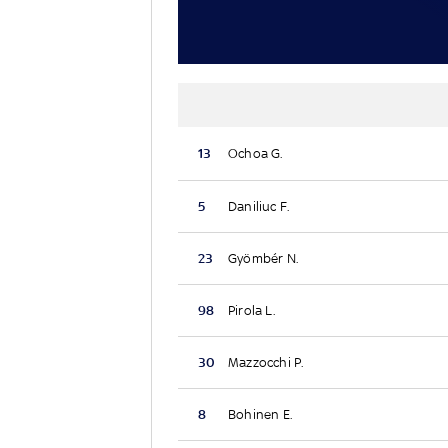
13
Ochoa G.
5
Daniliuc F.
23
Gyömbér N.
98
Pirola L.
30
Mazzocchi P.
8
Bohinen E.