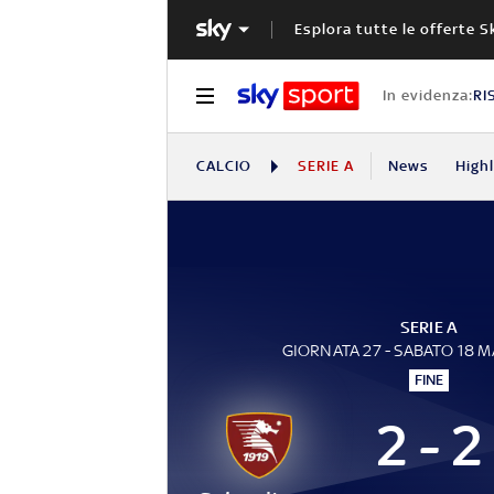
Esplora tutte le offerte S
In evidenza:
RI
CALCIO
SERIE A
News
High
SERIE A
GIORNATA 27 - SABATO 18 
FINE
2 - 2