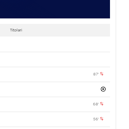
Titolari
87'
68'
56'