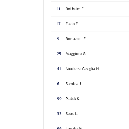
11
Botheim E.
17
Fazio F.
9
Bonazzoli F.
25
Maggiore G.
41
Nicolussi Caviglia H.
6
Sambia J.
99
Piatek K.
33
Sepe L.
66
Lovato M.