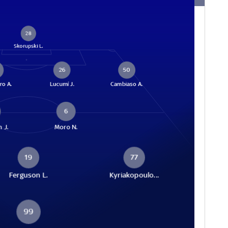
28
Skorupski L.
26
50
o A.
Lucumí J.
Cambiaso A.
6
 J.
Moro N.
19
77
Ferguson L.
Kyriakopoulo...
99