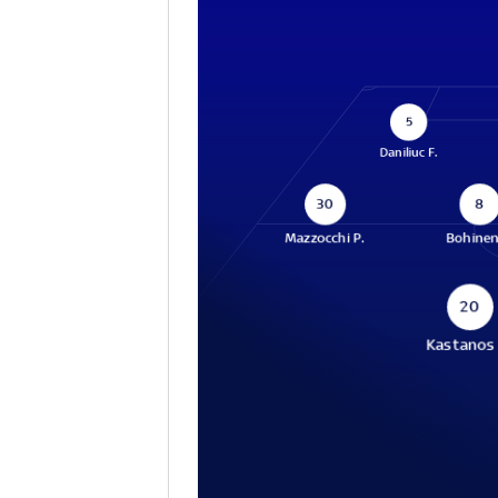
5
Daniliuc F.
30
8
Mazzocchi P.
Bohinen
20
Kastanos 