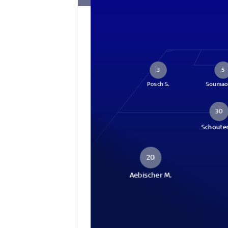
3
5
Posch S.
Soumaor
30
Schouten
20
Aebischer M.