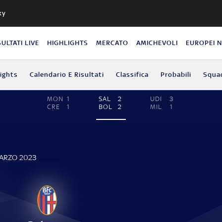
ky
SULTATI LIVE
HIGHLIGHTS
MERCATO
AMICHEVOLI
EUROPEI 
lights
Calendario E Risultati
Classifica
Probabili
Squa
MON
1
SAL
2
UDI
3
CRE
1
BOL
2
MIL
1
MARZO 2023