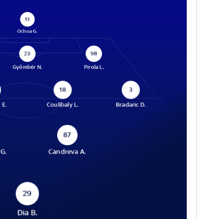
13
Ochoa G.
23
98
Gyömbér N.
Pirola L.
18
3
 E.
Coulibaly L.
Bradaric D.
87
G.
Candreva A.
29
Dia B.