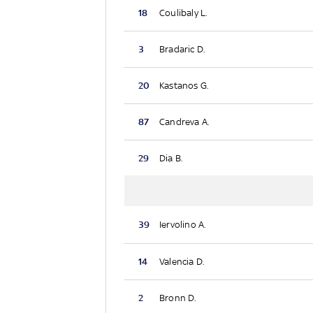
18
Coulibaly L.
3
Bradaric D.
20
Kastanos G.
87
Candreva A.
29
Dia B.
39
Iervolino A.
14
Valencia D.
2
Bronn D.