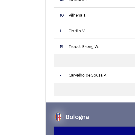
10
Vilhena T.
1
Fiorillo V.
15
Troost-Ekong W.
-
Carvalho de Sousa P.
Bologna