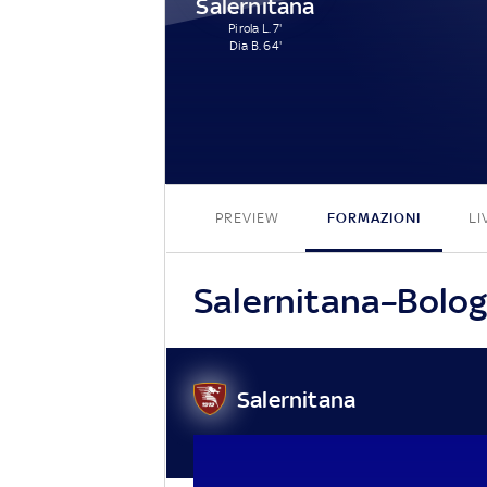
Salernitana
Pirola L. 7'
Dia B. 64'
PREVIEW
FORMAZIONI
LI
Salernitana–Bologn
Salernitana