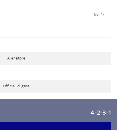
56'
Allenatore
Ufficiali di gara
4-2-3-1