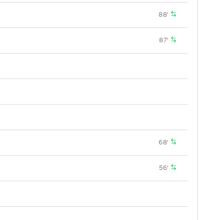
88'
87'
68'
56'