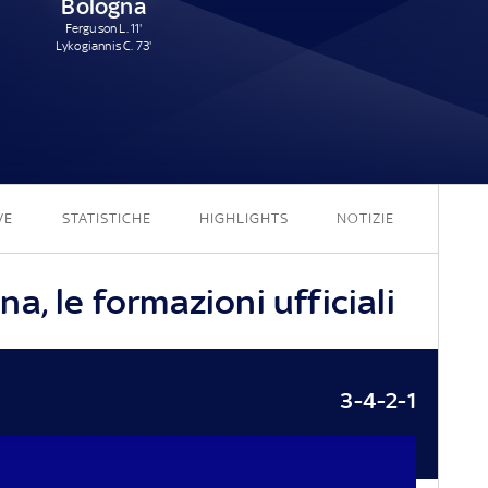
Bologna
Ferguson L. 11'
Lykogiannis C. 73'
2 - 2
VE
STATISTICHE
HIGHLIGHTS
NOTIZIE
a, le formazioni ufficiali
3-4-2-1