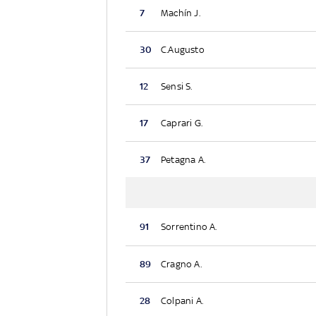
7
Machín J.
30
C.Augusto
12
Sensi S.
17
Caprari G.
37
Petagna A.
91
Sorrentino A.
89
Cragno A.
28
Colpani A.