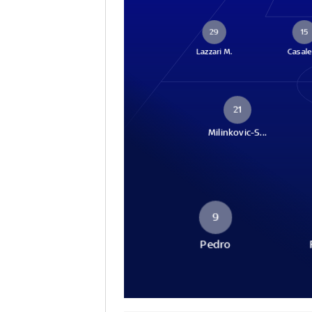
29
15
Lazzari M.
Casale
21
Milinkovic-S...
9
Pedro