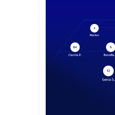
4
Marlon
84
6
Ciurria P.
Rovella
12
Sensi S.