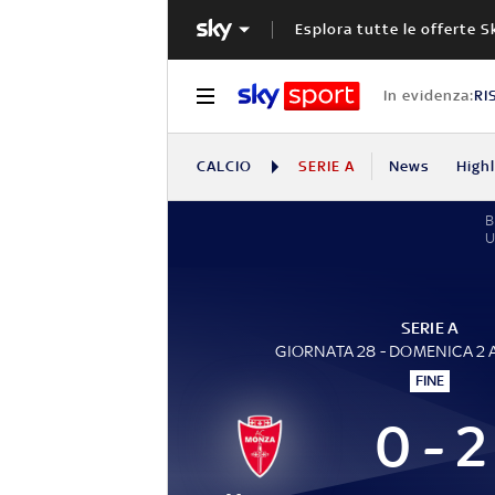
Esplora tutte le offerte S
In evidenza:
RI
CALCIO
SERIE A
News
High
U
SERIE A
GIORNATA 28 - DOMENICA 2 
FINE
0 - 2