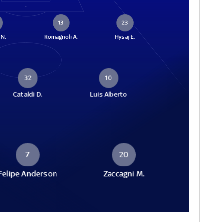
13
23
 N.
Romagnoli A.
Hysaj E.
32
10
Cataldi D.
Luis Alberto
7
20
Felipe Anderson
Zaccagni M.