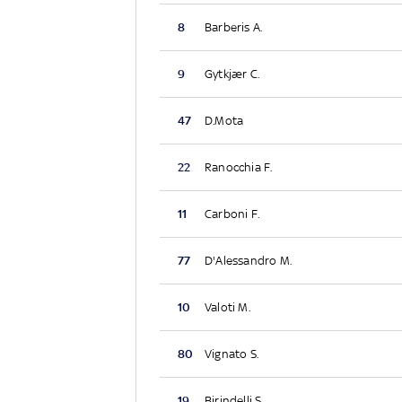
8
Barberis A.
9
Gytkjær C.
47
D.Mota
22
Ranocchia F.
11
Carboni F.
77
D'Alessandro M.
10
Valoti M.
80
Vignato S.
19
Birindelli S.