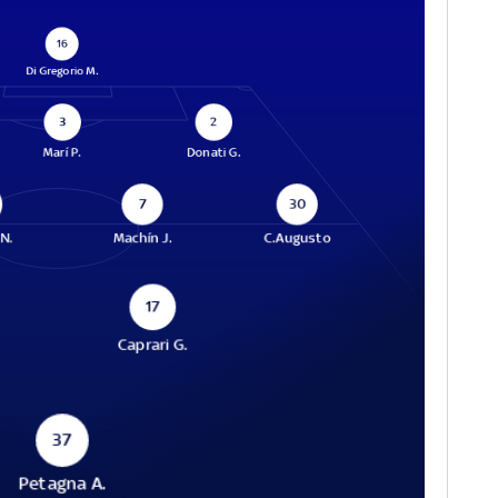
16
Di Gregorio M.
3
2
Marí P.
Donati G.
7
30
 N.
Machín J.
C.Augusto
17
Caprari G.
37
Petagna A.