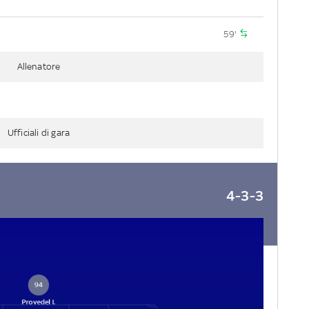
59'
Allenatore
Ufficiali di gara
4-3-3
94
Provedel I.