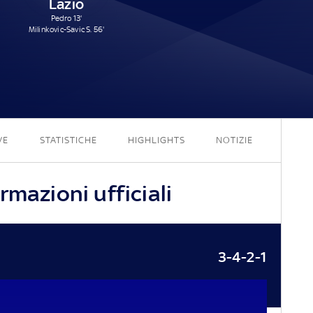
Lazio
Pedro 13'
Milinkovic-Savic S. 56'
0 - 2
VE
STATISTICHE
HIGHLIGHTS
NOTIZIE
rmazioni ufficiali
3-4-2-1