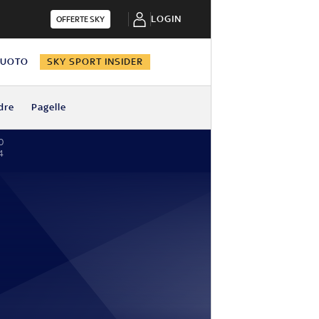
LOGIN
OFFERTE SKY
NUOTO
SKY SPORT INSIDER
dre
Pagelle
0
4