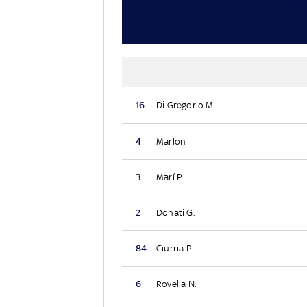
16
Di Gregorio M.
4
Marlon
3
Marí P.
2
Donati G.
84
Ciurria P.
6
Rovella N.