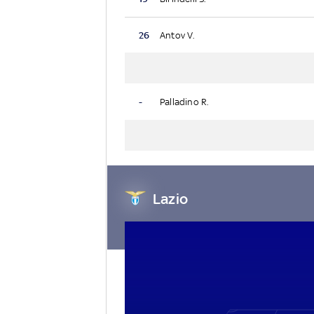
26
Antov V.
-
Palladino R.
Lazio