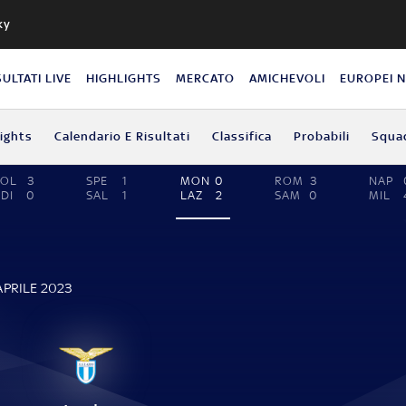
ky
SULTATI LIVE
HIGHLIGHTS
MERCATO
AMICHEVOLI
EUROPEI 
lights
Calendario E Risultati
Classifica
Probabili
Squa
BOL
3
SPE
1
MON
0
ROM
3
NAP
DI
0
SAL
1
LAZ
2
SAM
0
MIL
APRILE 2023