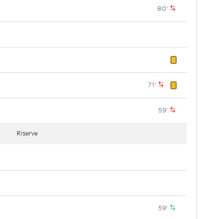
80'
71'
59'
Riserve
59'