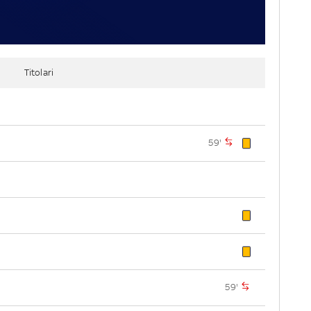
Titolari
59'
59'