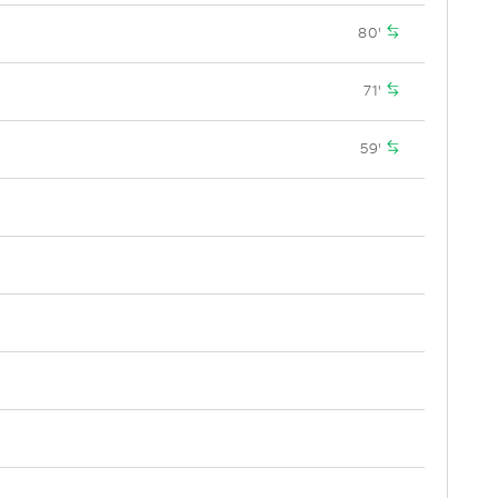
80'
71'
59'