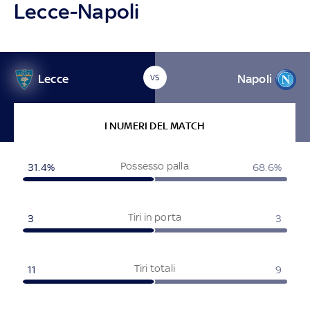
Lecce-Napoli
Lecce
Napoli
VS
I NUMERI DEL MATCH
Possesso palla
31.4%
68.6%
Tiri in porta
3
3
Tiri totali
11
9