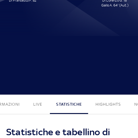
Di Francesco F. 52'
Di Lorenzo G. 18'
Gallo A. 64' (Aut.)
1 - 2
RMAZIONI
LIVE
STATISTICHE
HIGHLIGHTS
N
Statistiche e tabellino di