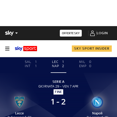
LOGIN
OFFERTE SKY
SKY SPORT INSIDER
SAL
1
LEC
1
MIL
0
INT
1
NAP
2
EMP
0
SERIE A
GIORNATA 29 - VEN 7 APR
FINE
1 - 2
Lecce
Napoli