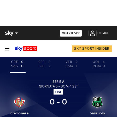
LOGIN
OFFERTE SKY
SKY SPORT INSIDER
CRE
0
SPE
2
VER
2
UDI
4
SAS
0
BOL
2
SAM
1
ROM
0
SERIE A
GIORNATA 5 - DOM 4 SET
FINE
0 - 0
Cremonese
Sassuolo