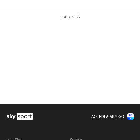
PUBBLICITÀ
ACCEDI A SKY GO
I siti Sky:
Servizi: