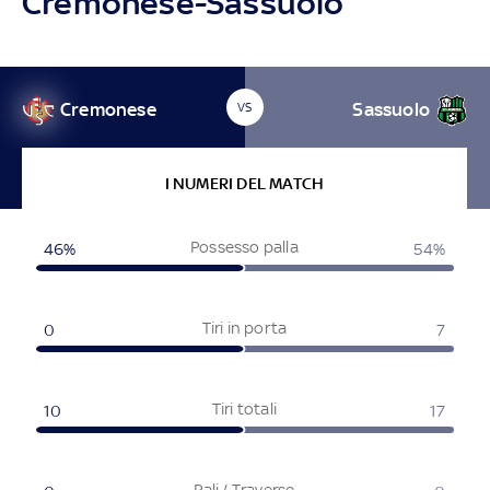
Cremonese-Sassuolo
Cremonese
Sassuolo
VS
I NUMERI DEL MATCH
Possesso palla
46%
54%
Tiri in porta
0
7
Tiri totali
10
17
Pali / Traverse