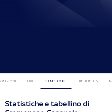
0 - 0
RMAZIONI
LIVE
STATISTICHE
HIGHLIGHTS
N
Statistiche e tabellino di