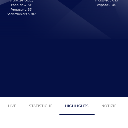
Viti M. 24' (Aut.)
Thorstvedt K. 13'
Fabbian G. 73'
Volpato C. 34'
Ferguson L. 83'
Saelemaekers A. 86'
4 - 2
LIVE
STATISTICHE
HIGHLIGHTS
NOTIZIE