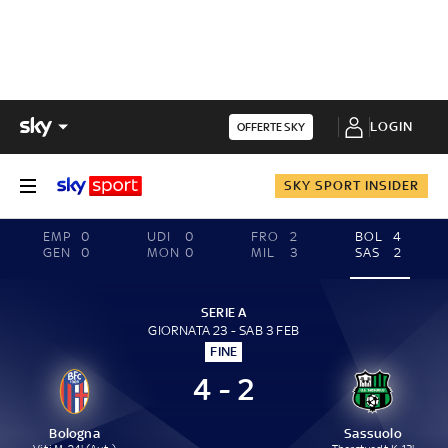
LOGIN
OFFERTE SKY
SKY SPORT INSIDER
EMP
0
UDI
0
FRO
2
BOL
4
GEN
0
MON
0
MIL
3
SAS
2
SERIE A
GIORNATA 23 - SAB 3 FEB
FINE
4 - 2
Bologna
Sassuolo