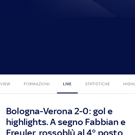
2 - 0
EVIEW
FORMAZIONI
LIVE
STATISTICHE
HIGH
Bologna-Verona 2-0: gol e
highlights. A segno Fabbian e
Freuler, rossoblù al 4° posto