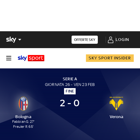
LOGIN
OFFERTE SKY
SKY SPORT INSIDER
SERIE A
GIORNATA 26 - VEN 23 FEB
FINE
2 - 0
Bologna
Verona
Fabbian G. 27'
Freuler R. 65'