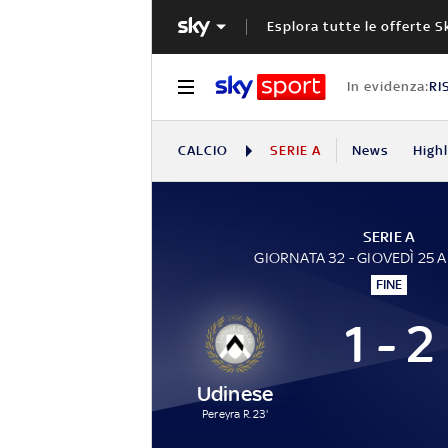
Esplora tutte le offerte S
In evidenza:
RI
CALCIO
SERIE A
News
High
SERIE A
GIORNATA 32 - GIOVEDÌ 25 
FINE
1 - 2
Udinese
Pereyra R. 23'