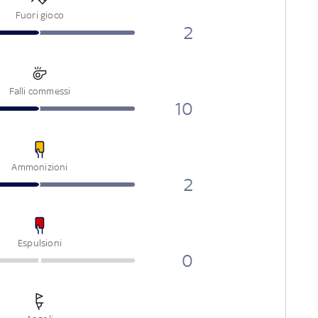
Fuori gioco
2
Falli commessi
10
Ammonizioni
2
Espulsioni
0