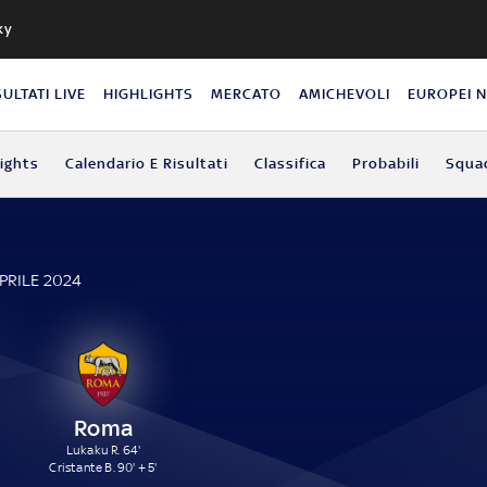
ky
SULTATI LIVE
HIGHLIGHTS
MERCATO
AMICHEVOLI
EUROPEI 
lights
Calendario E Risultati
Classifica
Probabili
Squa
APRILE 2024
Roma
Lukaku R. 64'
Cristante B. 90' + 5'