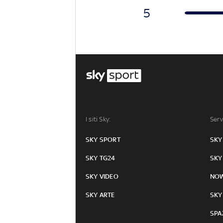
5
I siti Sky:
Serv
SKY SPORT
SKY
SKY TG24
SKY
SKY VIDEO
NO
SKY ARTE
SKY
SPA