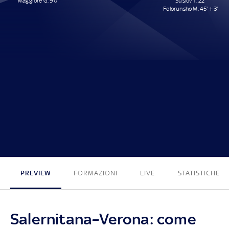
Maggiore G. 90'
Suslov T. 22'
Folorunsho M. 45' + 3'
1 - 2
PREVIEW
FORMAZIONI
LIVE
STATISTICHE
Salernitana–Verona: come