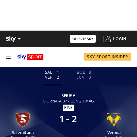
LOGIN
OFFERTE SKY
SKY SPORT INSIDER
SAL
1
BOL
3
VER
2
JUV
3
SERIE A
GIORNATA 37 - LUN 20 MAG
FINE
1 - 2
Salernitana
Verona