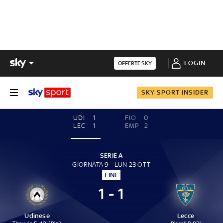
LOGIN
OFFERTE SKY
SKY SPORT INSIDER
UDI
1
FIO
0
LEC
1
EMP
2
SERIE A
GIORNATA 9 - LUN 23 OTT
FINE
1 - 1
Udinese
Lecce