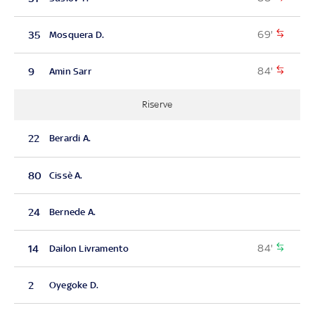
69'
35
Mosquera D.
84'
9
Amin Sarr
Riserve
22
Berardi A.
80
Cissè A.
24
Bernede A.
84'
14
Dailon Livramento
2
Oyegoke D.