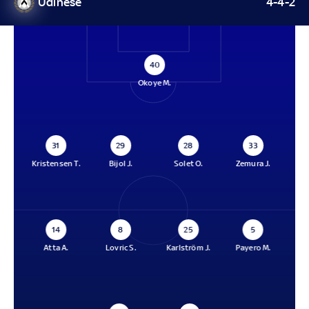
Udinese
4-4-2
40
Okoye M.
31
29
28
33
Kristensen T.
Bijol J.
Solet O.
Zemura J.
14
8
25
5
Atta A.
Lovric S.
Karlström J.
Payero M.