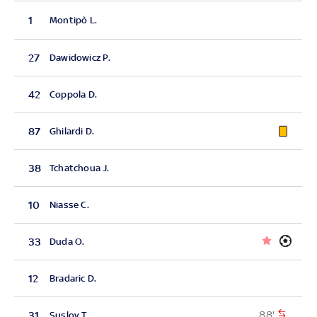
1
Montipò L.
27
Dawidowicz P.
42
Coppola D.
87
Ghilardi D.
38
Tchatchoua J.
10
Niasse C.
33
Duda O.
12
Bradaric D.
88'
31
Suslov T.