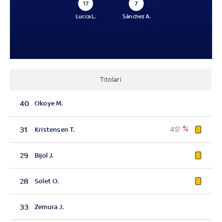
17
7
Lucca L.
Sánchez A.
Titolari
40
Okoye M.
45'
31
Kristensen T.
29
Bijol J.
28
Solet O.
33
Zemura J.