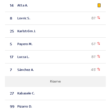
14
Atta A.
81'
8
Lovric S.
25
Karlström J.
61'
5
Payero M.
81'
17
Lucca L.
45'
7
Sánchez A.
Riserve
27
Kabasele C.
99
Pizarro D.