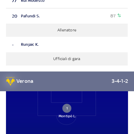
77
Rui Modesto
81'
20
Pafundi S.
Allenatore
-
Runjaic K.
Ufficiali di gara
Verona
3-4-1-2
1
Montipò L.