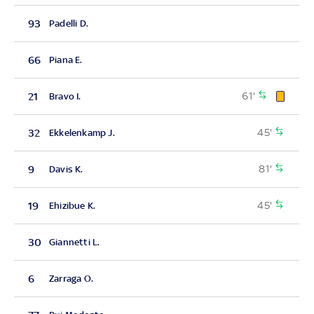
93
Padelli D.
66
Piana E.
61'
21
Bravo I.
45'
32
Ekkelenkamp J.
81'
9
Davis K.
45'
19
Ehizibue K.
30
Giannetti L.
6
Zarraga O.