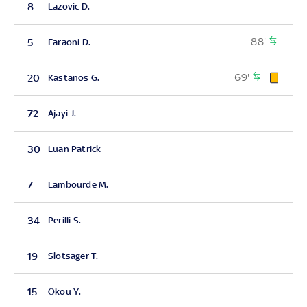
8
Lazovic D.
88'
5
Faraoni D.
69'
20
Kastanos G.
72
Ajayi J.
30
Luan Patrick
7
Lambourde M.
34
Perilli S.
19
Slotsager T.
15
Okou Y.