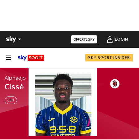
LOGIN
OFFERTE SKY
SKY SPORT INSIDER
Alphadjo
Cissè
CEN
Alphadjo
Cissè