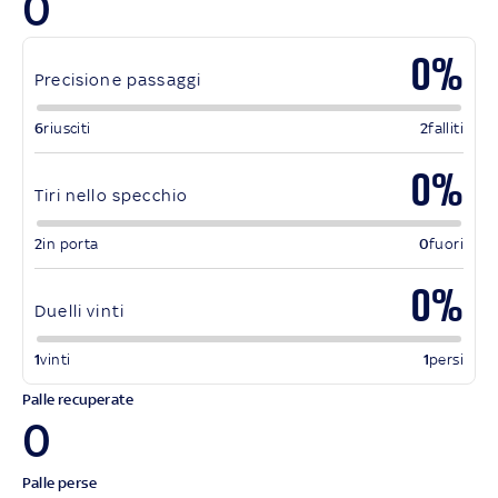
0
0%
Precisione passaggi
6
riusciti
2
falliti
0%
Tiri nello specchio
2
in porta
0
fuori
0%
Duelli vinti
1
vinti
1
persi
Palle recuperate
0
Palle perse