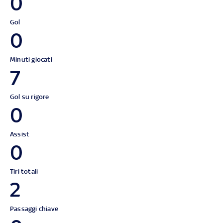
0
Gol
0
Minuti giocati
7
Gol su rigore
0
Assist
0
Tiri totali
2
Passaggi chiave