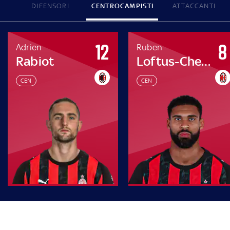
DIFENSORI
CENTROCAMPISTI
ATTACCANTI
12
8
Adrien
Ruben
Rabiot
Loftus-Cheek
CEN
CEN