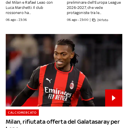
del Milan e Rafael Leao con
preliminare dell'Europa League
Luca Marchetti. Il club
2026-2027, che vede
rossonero ha...
protagoniste tra le...
06 ago - 23:36
06 ago - 23:00
24 foto
CALCIOMERCATO
Milan, rifiutata offerta del Galatasaray per