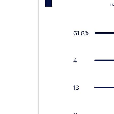
I 
61.8%
4
13