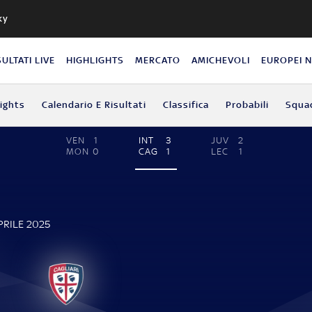
ky
SULTATI LIVE
HIGHLIGHTS
MERCATO
AMICHEVOLI
EUROPEI 
lights
Calendario E Risultati
Classifica
Probabili
Squa
VEN
1
INT
3
JUV
2
MON
0
CAG
1
LEC
1
PRILE 2025