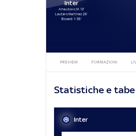
Inter
Arnautovic M. 13'
Lautaro Martínez 26'
Bisseck Y. 55'
PREVIEW
FORMAZIONI
LI
Statistiche e tabel
Inter