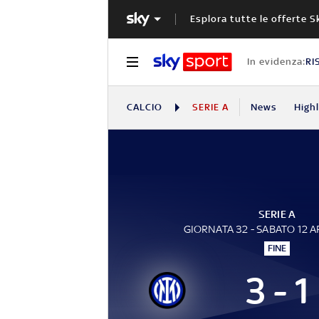
Esplora tutte le offerte S
In evidenza:
RI
CALCIO
SERIE A
News
High
SERIE A
GIORNATA 32 - SABATO 12 A
FINE
3 - 1