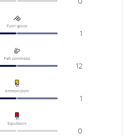
0
Fuori gioco
1
Falli commessi
12
Ammonizioni
1
Espulsioni
0