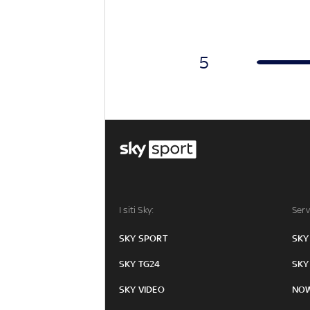
5
I siti Sky:
Serv
SKY SPORT
SKY
SKY TG24
SKY
SKY VIDEO
NO