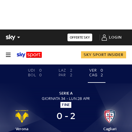
LOGIN
OFFERTE SKY
SKY SPORT INSIDER
UDI
0
LAZ
2
VER
0
BOL
0
PAR
2
CAG
2
SERIE A
GIORNATA 34 - LUN 28 APR
FINE
0 - 2
Verona
Cagliari