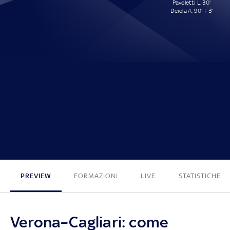
Pavoletti L. 30'
Deiola A. 90' + 3'
0 - 2
PREVIEW
FORMAZIONI
LIVE
STATISTICHE
Verona–Cagliari: come