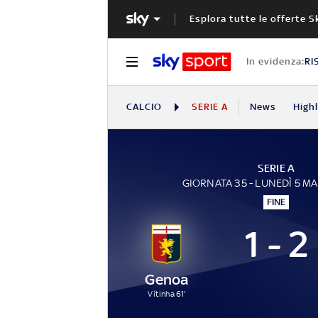
Esplora tutte le offerte S
In evidenza:
RI
CALCIO
SERIE A
News
High
SERIE A
GIORNATA 35 - LUNEDÌ 5 M
FINE
1 - 2
Genoa
Vítinha 61'