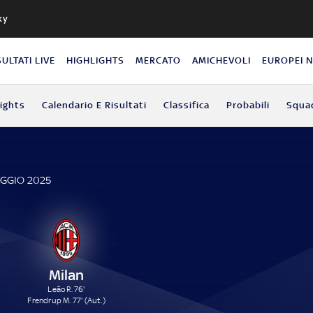
ky
SULTATI LIVE
HIGHLIGHTS
MERCATO
AMICHEVOLI
EUROPEI 
lights
Calendario E Risultati
Classifica
Probabili
Squa
AGGIO 2025
Milan
Leão R. 76'
Frendrup M. 77' (Aut.)