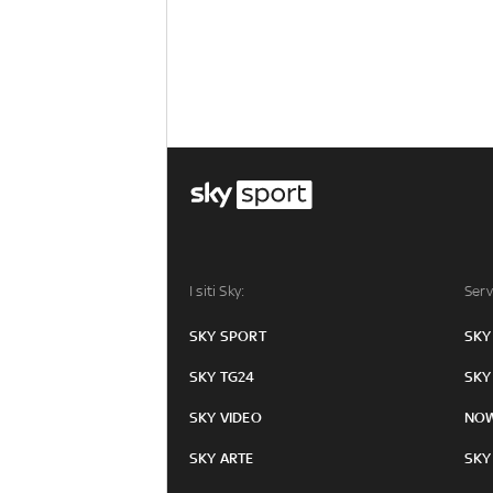
I siti Sky:
Serv
SKY SPORT
SKY
SKY TG24
SKY
SKY VIDEO
NO
SKY ARTE
SKY