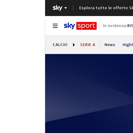
Esplora tutte le offerte S
In evidenza:
RI
CALCIO
SERIE A
News
High