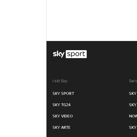
I siti Sky:
Serv
SKY SPORT
SKY
SKY TG24
SKY
SKY VIDEO
NO
SKY ARTE
SKY