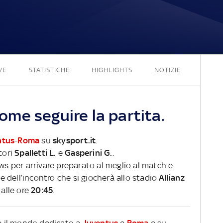
2 - 1
VE
STATISTICHE
HIGHLIGHTS
NOTIZIE
me seguire la partita.
ntus
-
Roma
su
skysport.it
.
tori
Spalletti L.
e
Gasperini G.
.
ews per arrivare preparato al meglio al match e
ve dell’incontro che si giocherà allo stadio
Allianz
alle ore
20:45
.
re il mondo dedicato a
Juventus
e
Roma
e su