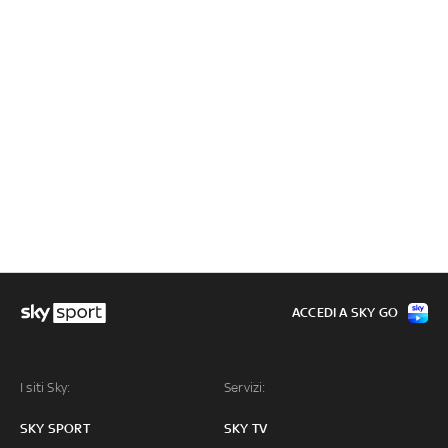
ACCEDI A SKY GO
I siti Sky:
Servizi:
SKY SPORT
SKY TV