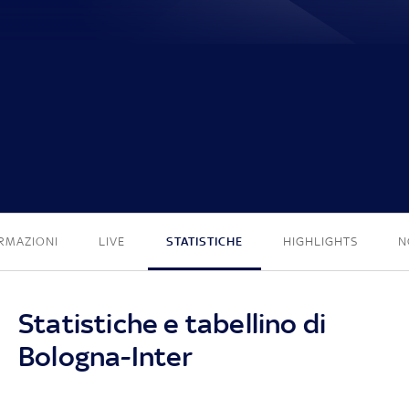
3 - 3
RMAZIONI
LIVE
STATISTICHE
HIGHLIGHTS
N
Statistiche e tabellino di
Bologna-Inter