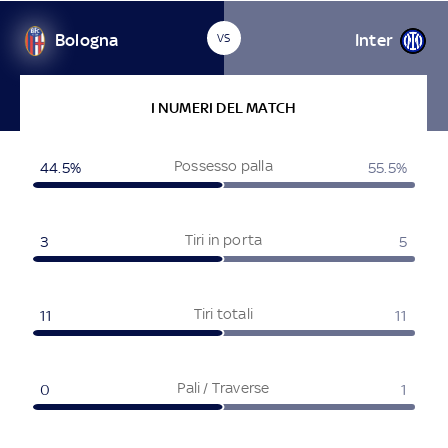
Bologna
Inter
VS
I NUMERI DEL MATCH
Possesso palla
44.5
%
55.5
%
Tiri in porta
3
5
Tiri totali
11
11
Pali / Traverse
0
1