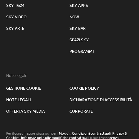
SKY TG24
SKY APPS
SKY VIDEO
NOW
SKY ARTE
SKY BAR
SPAZI SKY
PROGRAMMI
Note legali:
GESTIONE COOKIE
COOKIE POLICY
NOTE LEGALI
DICHIARAZIONE DI ACCESSIBILITÀ
OFFERTA SKY MEDIA
CORPORATE
Per il consumatore clicca qui per i
Moduli, Condizioni contrattuali
,
Privacy &
Cookies
,
informazioni sulle modifiche contrattuali
o per
trasparenza