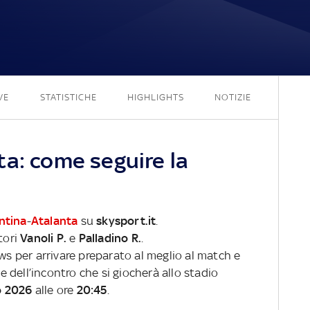
1 - 1
VE
STATISTICHE
HIGHLIGHTS
NOTIZIE
ta: come seguire la
ntina
-
Atalanta
su
skysport.it
.
tori
Vanoli P.
e
Palladino R.
.
ews per arrivare preparato al meglio al match e
ve dell’incontro che si giocherà allo stadio
o 2026
alle ore
20:45
.