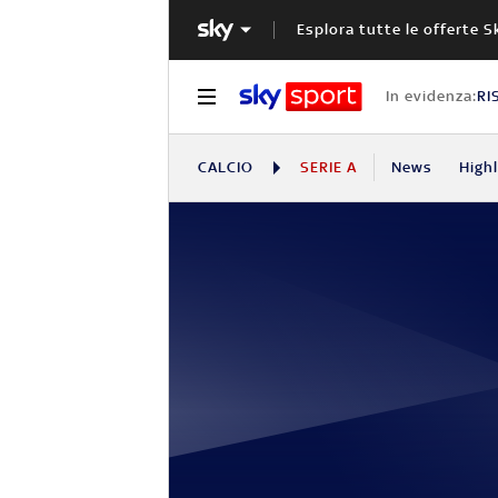
Esplora tutte le offerte S
In evidenza:
RI
CALCIO
SERIE A
News
High