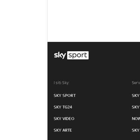
I siti Sky:
Serv
SKY SPORT
SKY
SKY TG24
SKY
SKY VIDEO
NO
SKY ARTE
SKY