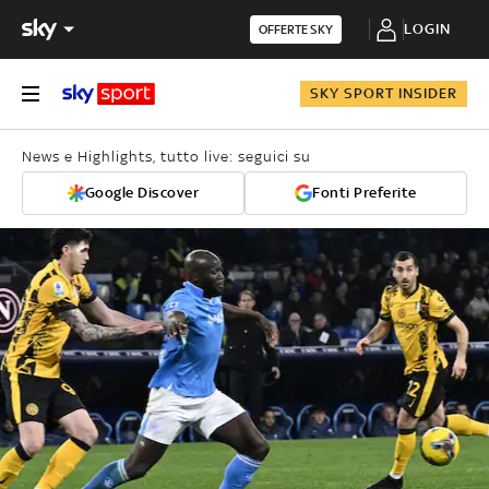
LOGIN
OFFERTE SKY
SKY SPORT INSIDER
News e Highlights, tutto live: seguici su
Google Discover
Fonti Preferite