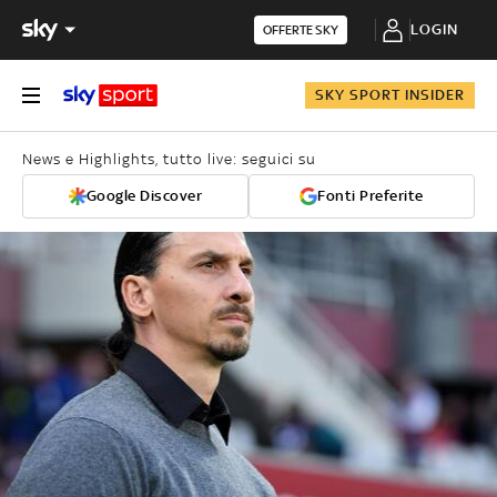
LOGIN
OFFERTE SKY
SKY SPORT INSIDER
News e Highlights, tutto live: seguici su
Google Discover
Fonti Preferite