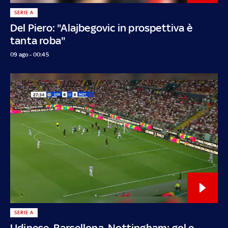
SERIE A
Del Piero: "Alajbegovic in prospettiva è
tanta roba"
09 ago - 00:45
SERIE A
Udinese, Barcellona, Nottingham: gol e