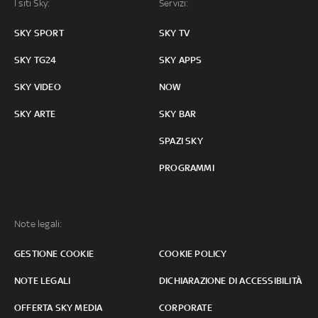
I siti Sky:
Servizi:
SKY SPORT
SKY TV
SKY TG24
SKY APPS
SKY VIDEO
NOW
SKY ARTE
SKY BAR
SPAZI SKY
PROGRAMMI
Note legali:
GESTIONE COOKIE
COOKIE POLICY
NOTE LEGALI
DICHIARAZIONE DI ACCESSIBILITÀ
OFFERTA SKY MEDIA
CORPORATE