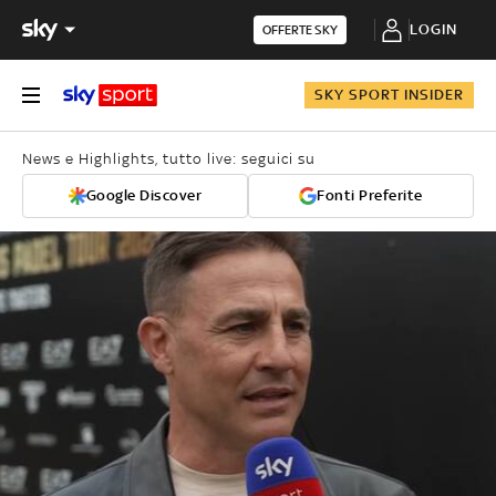
LOGIN
OFFERTE SKY
SKY SPORT INSIDER
News e Highlights, tutto live: seguici su
Google Discover
Fonti Preferite