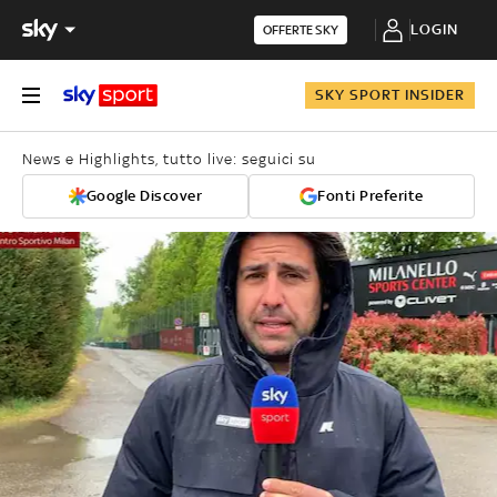
LOGIN
OFFERTE SKY
SKY SPORT INSIDER
News e Highlights, tutto live: seguici su
Google Discover
Fonti Preferite