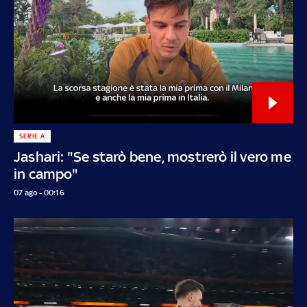
SERIE A
Jashari: "Se starò bene, mostrerò il vero me
in campo"
07 ago - 00:16