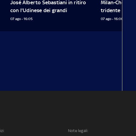
José Alberto Sebastiani in ritiro 
Milan-Chelsea, s
con l'Udinese dei grandi
tridente Lea
07 ago - 16:05
07 ago - 16:00
izi:
Note legali: