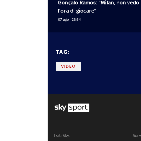
Gonçalo Ramos: "Milan, non vedo 
l'ora di giocare"
07 ago - 23:54
TAG:
VIDEO
I siti Sky:
Serv