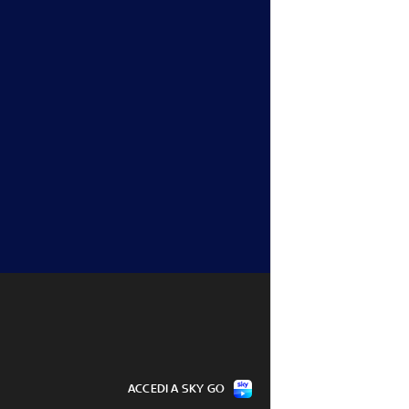
i va verso il 
Cristante: "C'è tanta voglia di 
o-Ramos-Nkunku
giocare la Champions"
07 ago - 14:42
ACCEDI A SKY GO