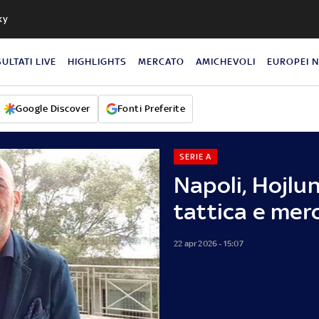
ky
SULTATI LIVE
HIGHLIGHTS
MERCATO
AMICHEVOLI
EUROPEI 
Google Discover
Fonti Preferite
SERIE A
Napoli, Hojlu
tattica e mer
22 apr 2026 - 15:07