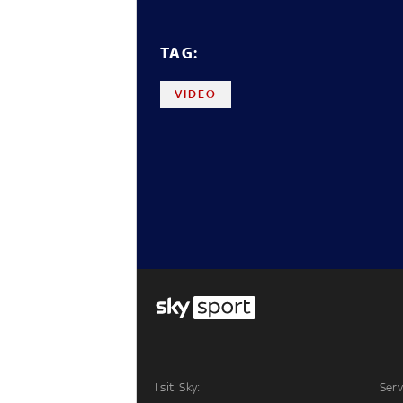
TAG:
VIDEO
I siti Sky:
Serv