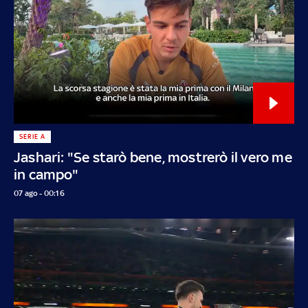
SERIE A
Jashari: "Se starò bene, mostrerò il vero me
in campo"
07 ago - 00:16