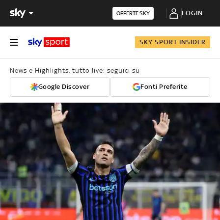
LOGIN
OFFERTE SKY
SKY SPORT INSIDER
News e Highlights, tutto live: seguici su
Google Discover
Fonti Preferite