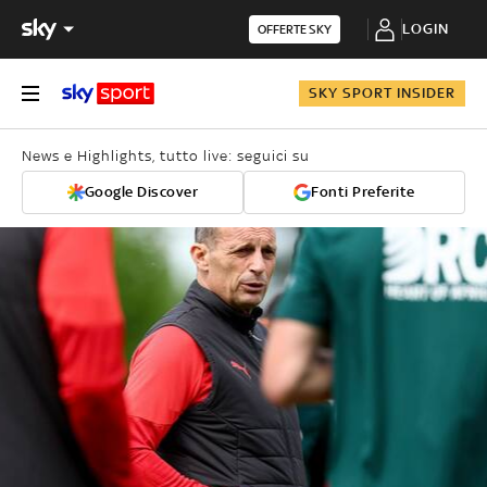
LOGIN
OFFERTE SKY
SKY SPORT INSIDER
News e Highlights, tutto live: seguici su
Google Discover
Fonti Preferite