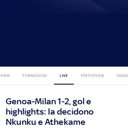
1 - 2
EVIEW
FORMAZIONI
LIVE
STATISTICHE
HIGH
Genoa-Milan 1-2, gol e
highlights: la decidono
Nkunku e Athekame