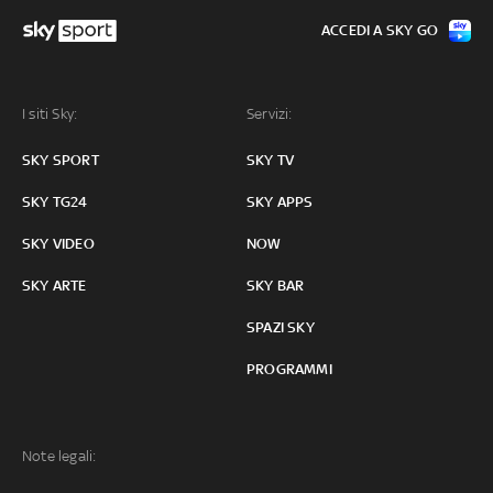
ACCEDI A SKY GO
I siti Sky:
Servizi:
SKY SPORT
SKY TV
SKY TG24
SKY APPS
SKY VIDEO
NOW
SKY ARTE
SKY BAR
SPAZI SKY
PROGRAMMI
Note legali: