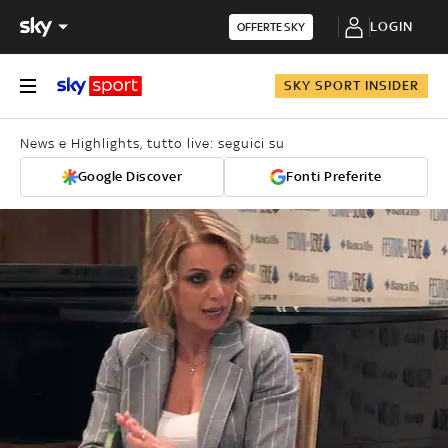
LOGIN
OFFERTE SKY
SKY SPORT INSIDER
News e Highlights, tutto live: seguici su
Google Discover
Fonti Preferite