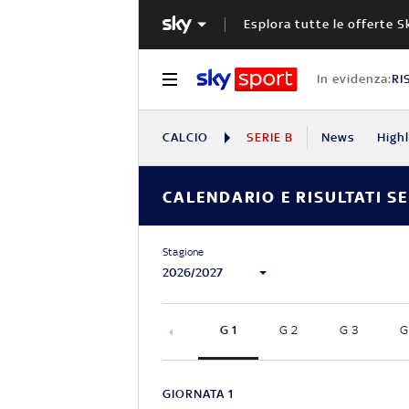
Esplora tutte le offerte S
In evidenza:
RI
CALCIO
SERIE B
News
High
CALENDARIO E RISULTATI SE
Stagione
2026/2027
G 1
G 2
G 3
G
GIORNATA 1