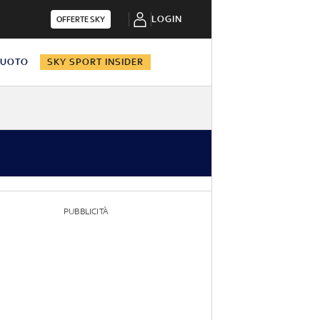
LOGIN
OFFERTE SKY
NUOTO
SKY SPORT INSIDER
PUBBLICITÀ
G 11
G 12
G 13
G 14
G 15
G 16
G 17