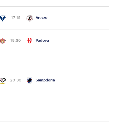
Arezzo
17:15
Padova
19:30
Sampdoria
20:30