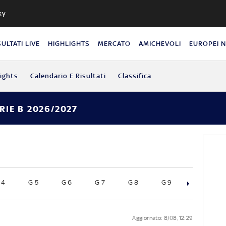
ky
SULTATI LIVE
HIGHLIGHTS
MERCATO
AMICHEVOLI
EUROPEI 
lights
Calendario E Risultati
Classifica
RIE B 2026/2027
 4
G 5
G 6
G 7
G 8
G 9
G 10
Aggiornato: 8/08, 12:29