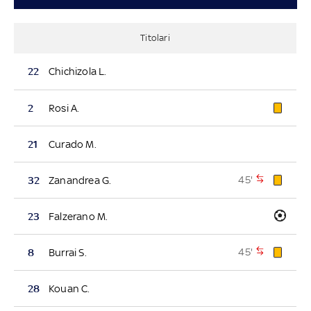
Titolari
22
Chichizola L.
2
Rosi A.
21
Curado M.
45'
32
Zanandrea G.
23
Falzerano M.
45'
8
Burrai S.
28
Kouan C.