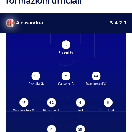
formazioni ufficiali
Alessandria
3-4-2-1
12
Pisseri M.
19
21
44
Prestia G.
Casarini F.
Mantovani V.
17
62
6
8
Mustacchio M.
Milanese T.
Ba A.
Lunetta G.
4
29