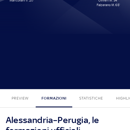
Mantovani V. 20'
Olivieri M. 34'
Falzerano M. 65'
1 - 2
PREVIEW
FORMAZIONI
STATISTICHE
HIGHL
Alessandria–Perugia, le