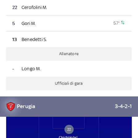
22
Cerofolini M.
57'
5
Gori M.
13
Benedetti S.
Allenatore
-
Longo M.
Ufficiali di gara
Perugia
3-4-2-1
22
Chichizola L.