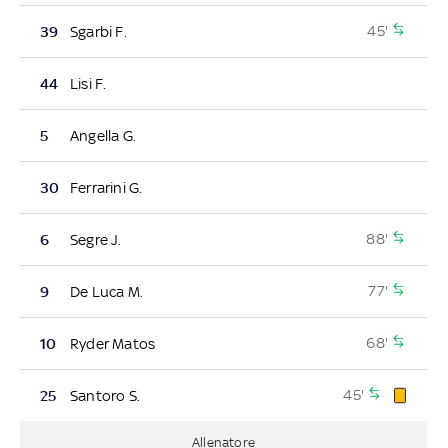
45'
39
Sgarbi F.
44
Lisi F.
5
Angella G.
30
Ferrarini G.
88'
6
Segre J.
77'
9
De Luca M.
68'
10
Ryder Matos
45'
25
Santoro S.
Allenatore