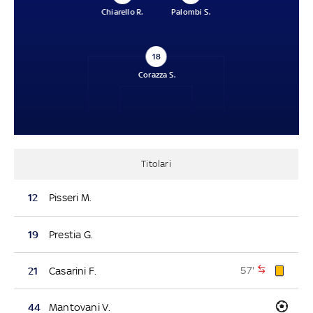
Chiarello R.
Palombi S.
18
Corazza S.
Titolari
12
Pisseri M.
19
Prestia G.
57'
21
Casarini F.
44
Mantovani V.