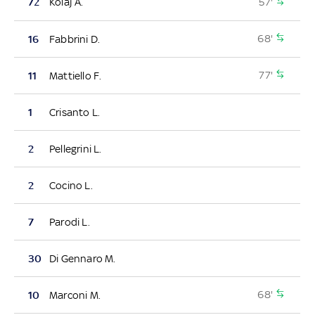
57'
72
Kolaj A.
68'
16
Fabbrini D.
77'
11
Mattiello F.
1
Crisanto L.
2
Pellegrini L.
2
Cocino L.
7
Parodi L.
30
Di Gennaro M.
68'
10
Marconi M.