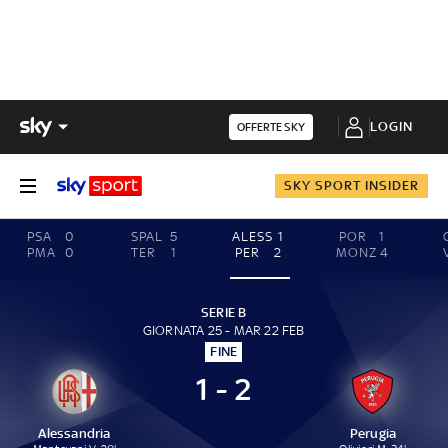
LOGIN
OFFERTE SKY
SKY SPORT INSIDER
PSA
0
SPAL
5
ALESS
1
POR
1
PMA
0
TER
1
PER
2
MONZ
4
SERIE B
GIORNATA 25 - MAR 22 FEB
FINE
1 - 2
Alessandria
Perugia