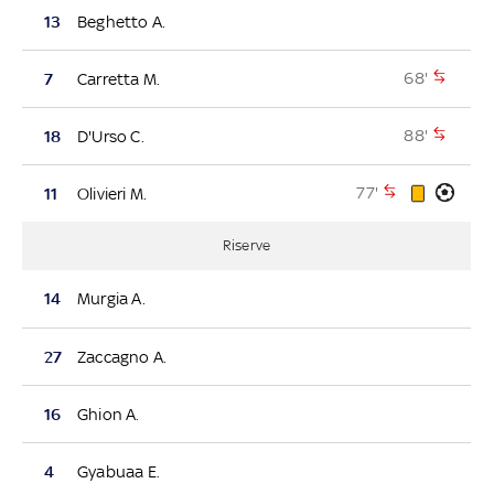
13
Beghetto A.
68'
7
Carretta M.
88'
18
D'Urso C.
77'
11
Olivieri M.
Riserve
14
Murgia A.
27
Zaccagno A.
16
Ghion A.
4
Gyabuaa E.