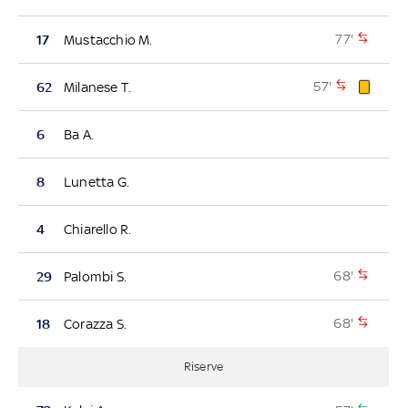
77'
17
Mustacchio M.
57'
62
Milanese T.
6
Ba A.
8
Lunetta G.
4
Chiarello R.
68'
29
Palombi S.
68'
18
Corazza S.
Riserve