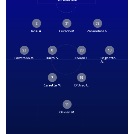
2
21
32
Rosi A.
Curado M.
Zanandrea G.
23
8
28
13
Falzerano M.
Burrai S.
Kouan C.
Beghetto
A.
7
18
Carretta M.
D'Urso C.
11
Olivieri M.