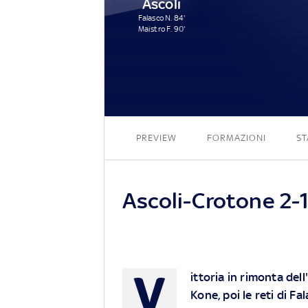
Ascoli
Falasco N. 84'
Maistro F. 90'
PREVIEW
FORMAZIONI
ST
Ascoli-Crotone 2-1:
V
ittoria in rimonta dell
Kone, poi le reti di Fa