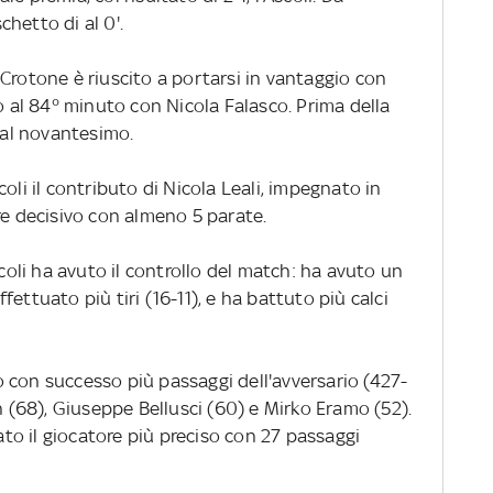
schetto di al 0'.
Crotone è riuscito a portarsi in vantaggio con
to al 84° minuto con Nicola Falasco. Prima della
a al novantesimo.
oli il contributo di Nicola Leali, impegnato in
re decisivo con almeno 5 parate.
scoli ha avuto il controllo del match: ha avuto un
ettuato più tiri (16-11), e ha battuto più calci
 con successo più passaggi dell'avversario (427-
n (68), Giuseppe Bellusci (60) e Mirko Eramo (52).
tato il giocatore più preciso con 27 passaggi