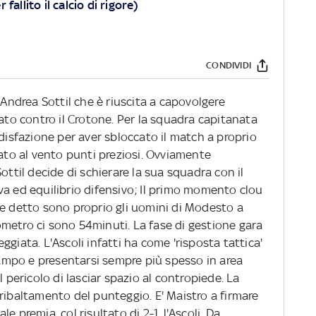
fallito il calcio di rigore)
CONDIVIDI
 Andrea Sottil che è riuscita a capovolgere
cato contro il Crotone. Per la squadra capitanata
ddisfazione per aver sbloccato il match a proprio
tato al vento punti preziosi. Ovviamente
ottil decide di schierare la sua squadra con il
va ed equilibrio difensivo; Il primo momento clou
me detto sono proprio gli uomini di Modesto a
metro ci sono 54minuti. La fase di gestione gara
giata. L'Ascoli infatti ha come 'risposta tattica'
 campo e presentarsi sempre più spesso in area
l pericolo di lasciar spazio al contropiede. La
ribaltamento del punteggio. E' Maistro a firmare
ale premia, col risultato di 2-1, l'Ascoli. Da