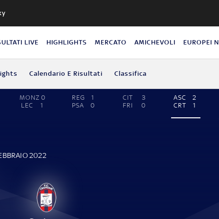
ky
SULTATI LIVE
HIGHLIGHTS
MERCATO
AMICHEVOLI
EUROPEI 
lights
Calendario E Risultati
Classifica
MONZ
0
REG
1
CIT
3
ASC
2
LEC
1
PSA
0
FRI
0
CRT
1
FEBBRAIO 2022