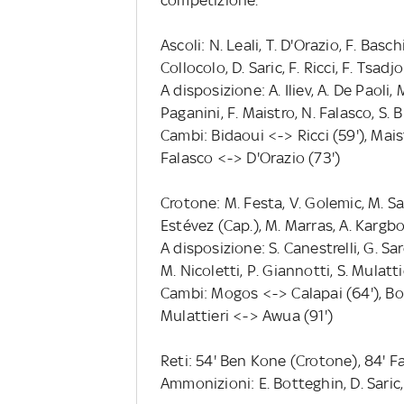
Ascoli: N. Leali, T. D'Orazio, F. Basc
Collocolo, D. Saric, F. Ricci, F. Tsadj
A disposizione: A. Iliev, A. De Paoli,
Paganini, F. Maistro, N. Falasco, S. Bi
Cambi: Bidaoui <-> Ricci (59'), Maist
Falasco <-> D'Orazio (73')
Crotone: M. Festa, V. Golemic, M. Sa
Estévez (Cap.), M. Marras, A. Kargb
A disposizione: S. Canestrelli, G. Sa
M. Nicoletti, P. Giannotti, S. Mulatti
Cambi: Mogos <-> Calapai (64'), Bor
Mulattieri <-> Awua (91')
Reti: 54' Ben Kone (Crotone), 84' Fa
Ammonizioni: E. Botteghin, D. Saric, 