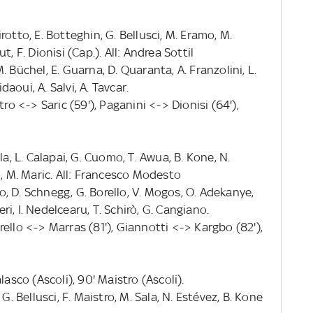
hirotto, E. Botteghin, G. Bellusci, M. Eramo, M.
out, F. Dionisi (Cap.). All: Andrea Sottil
 M. Büchel, E. Guarna, D. Quaranta, A. Franzolini, L.
daoui, A. Salvi, A. Tavcar.
ro <-> Saric (59'), Paganini <-> Dionisi (64'),
la, L. Calapai, G. Cuomo, T. Awua, B. Kone, N.
o, M. Maric. All: Francesco Modesto
ro, D. Schnegg, G. Borello, V. Mogos, O. Adekanye,
eri, I. Nedelcearu, T. Schirò, G. Cangiano.
ello <-> Marras (81'), Giannotti <-> Kargbo (82'),
lasco (Ascoli), 90' Maistro (Ascoli).
G. Bellusci, F. Maistro, M. Sala, N. Estévez, B. Kone