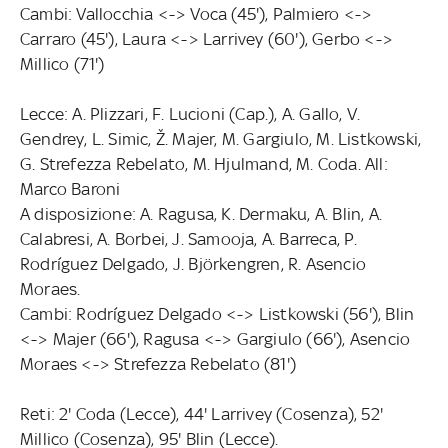
Cambi: Vallocchia <-> Voca (45'), Palmiero <->
Carraro (45'), Laura <-> Larrivey (60'), Gerbo <->
Millico (71')
Lecce: A. Plizzari, F. Lucioni (Cap.), A. Gallo, V.
Gendrey, L. Simic, Ž. Majer, M. Gargiulo, M. Listkowski,
G. Strefezza Rebelato, M. Hjulmand, M. Coda. All:
Marco Baroni
A disposizione: A. Ragusa, K. Dermaku, A. Blin, A.
Calabresi, A. Borbei, J. Samooja, A. Barreca, P.
Rodríguez Delgado, J. Björkengren, R. Asencio
Moraes.
Cambi: Rodríguez Delgado <-> Listkowski (56'), Blin
<-> Majer (66'), Ragusa <-> Gargiulo (66'), Asencio
Moraes <-> Strefezza Rebelato (81')
Reti: 2' Coda (Lecce), 44' Larrivey (Cosenza), 52'
Millico (Cosenza), 95' Blin (Lecce).