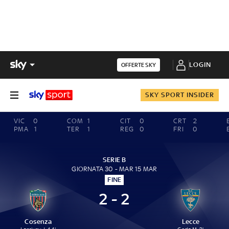
LOGIN
OFFERTE SKY
SKY SPORT INSIDER
VIC
0
COM
1
CIT
0
CRT
2
PMA
1
TER
1
REG
0
FRI
0
SERIE B
GIORNATA 30 - MAR 15 MAR
FINE
2 - 2
Cosenza
Lecce