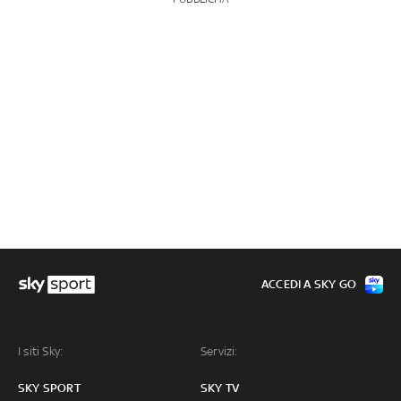
ACCEDI A SKY GO
I siti Sky:
Servizi:
SKY SPORT
SKY TV