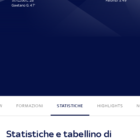
Strizzolo L. 28'
Palombi S. 49'
Gaetano G. 47'
2 - 1
W
FORMAZIONI
STATISTICHE
HIGHLIGHTS
N
Statistiche e tabellino di