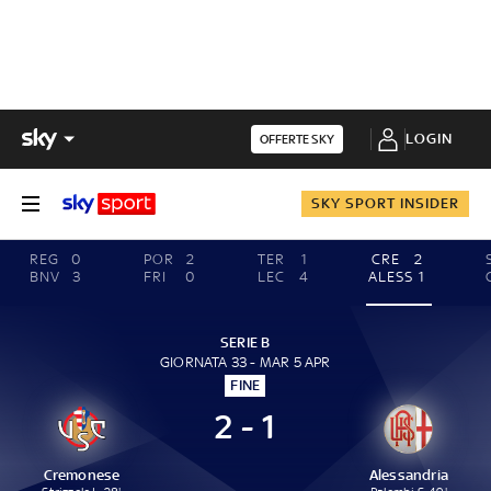
LOGIN
OFFERTE SKY
SKY SPORT INSIDER
REG
0
POR
2
TER
1
CRE
2
BNV
3
FRI
0
LEC
4
ALESS
1
SERIE B
GIORNATA 33 - MAR 5 APR
FINE
2 - 1
Cremonese
Alessandria