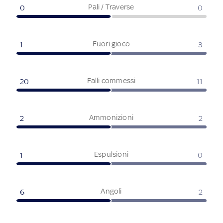
Pali / Traverse
0
0
Fuori gioco
1
3
Falli commessi
20
11
Ammonizioni
2
2
Espulsioni
1
0
Angoli
6
2